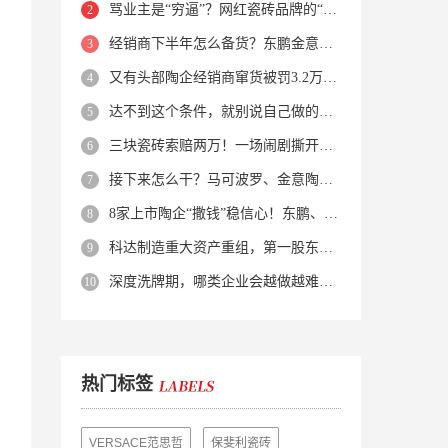
骂业主是“穷逼”？网红瓷砖品牌的“真实面目”被揭开了！
经销商下半年怎么备货？东鹏金意陶马可波罗等10大品牌集体亮剑
又有头部陶企经销商窜货被罚3.2万！品牌区域保护岌岌可危？
达不到这个条件，就别说自己做的是质感砖！
三块瓷砖索赔两万！一场闹剧撕开了装修“碰瓷”的遮羞布
接下来怎么干？马可波罗、金意陶、蒙娜丽莎、箭牌、欧神诺、宏宇…
8家上市陶企“撒钱”稳信心！东鹏、蒙娜丽莎等启动回购增持
科达制造重大资产重组，第一股东易主！
深度洗牌期，哪类企业会越做越难？哪类企业能逆势突围？
热门标签
VERSACE范思哲
保斐利瓷砖