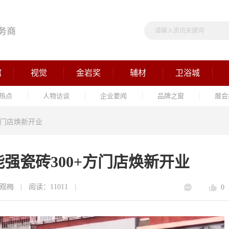
馆
视觉
金岩奖
辅材
卫浴城
热点
人物访谈
企业要闻
品牌之窗
展会
方门店焕新开业
强瓷砖300+方门店焕新开业
观梅
阅读：11011
0