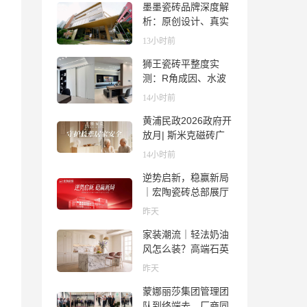
墨墨瓷砖品牌深度解
析：原创设计、真实
质感与市场口碑全览
13小时前
狮王瓷砖平整度实
测：R角成因、水波
纹真相、辊棒印解析
14小时前
与5A标准选购指南
黄浦民政2026政府开
放月| 斯米克磁砖广
场适老化体验中心正
14小时前
式亮相
逆势启新，稳赢新局
｜宏陶瓷砖总部展厅
焕新升级开工大吉
昨天
家装潮流｜轻法奶油
风怎么装？高端石英
石品牌法萨石，打造
昨天
质感橱柜台面
蒙娜丽莎集团管理团
队到终端去，厂商同