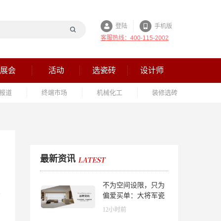
登陆
手机版
客服热线：400-115-2002
展会
活动
选瓷砖
设计师
报道
终端市场
机械化工
装修选砖
最新资讯
不为空间设限，只为
偏爱买单：大将军瓷
砖解锁“高级哑”人居
12小时前
美学