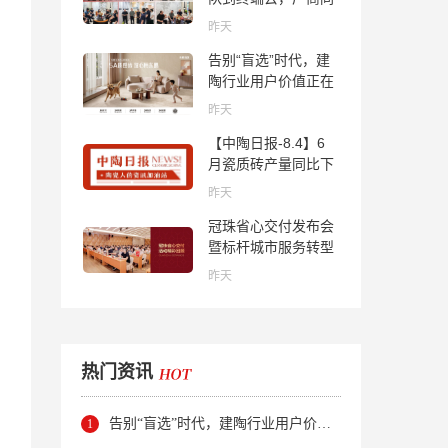
心找到市场的答案
昨天
告别“盲选”时代，建
陶行业用户价值正在
被改写！
昨天
【中陶日报-8.4】6
月瓷质砖产量同比下
降超10％；2家中国
昨天
陶企亮相马来西亚
冠珠省心交付发布会
ARCHIDEX 2026石
暨标杆城市服务转型
材展；东鹏已斥资
集训会圆满举行
4852万回购股份；方
昨天
向集团出海
热门资讯
告别“盲选”时代，建陶行业用户价值正在被改写！