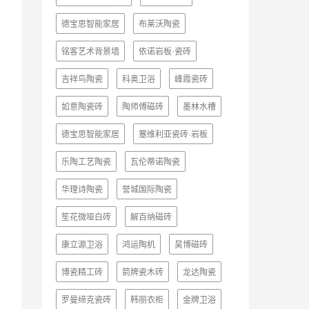
德宝思智能家居
布莱沃陶瓷
铭客艺术背景墙
依诺岩板·瓷砖
吉祥鸟陶瓷
科奥卫浴
峰霞瓷砖
如意陶瓷砖
陶师傅磁砖
墨林水槽
德宝思智能家居
塞维利亚瓷砖·岩板
乐陶工艺陶瓷
瓦伦蒂诺陶瓷
华理诗陶瓷
誉城国际陶瓷
笙花微哑白砖
解百纳磁砖
康立源卫浴
鸿运陶机
昊博磁砖
博瓷精工砖
箭牌瓷木砖
龙达陶瓷
罗曼缔克瓷砖
韩丽衣柜
金牌卫浴