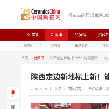
首页
新闻眼
品牌榜
招商
中陶原创
中陶日报
市场调研
行业
首页
/
新闻眼
/
陕西定边新地标上新！能强瓷砖300+
陕西定边新地标上新！能
2026-05-29
来源：中国陶瓷网
责任编辑：刘
0