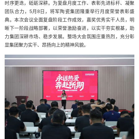
时序更迭，砥砺深耕。为复盘月度工作、表彰先进标杆、凝聚
团队合力，5月8日，将军陶瓷集团隆重举行月度荣誉表彰盛
典。本次会议全面复盘阶段工作成效，嘉奖优秀实干人员，明
晰下一阶段战略部署，以荣誉激励奋进，以实干夯实根基，助
力集团深耕市场、稳步发展。整场大会氛围庄重热烈，充分彰
显集团聚力实干、昂扬向上的精神风貌。