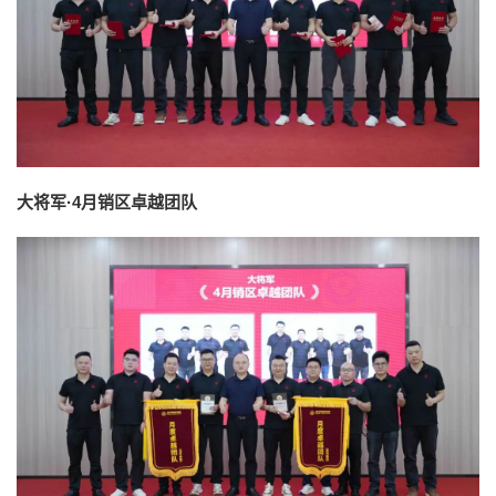
大将军·4月销区卓越团队