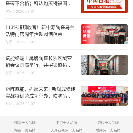
瓷砖不合格；科达购买特福国际
股份申请未通过；蒙娜丽莎5千万
时间：2026-08-07
回购股份；建霖家居海外产能突
破18亿元
113%超额收官！新中源陶瓷乌兰
浩特门店周年活动圆满落幕
时间：2026-08-07
赋能终端︱鹰牌陶瓷长沙区域营
销会议圆满举行，共探渠道拓展
与门店升级新路径
时间：2026-08-07
矩阵赋能，抖赢未来 | 新润成瓷砖
实战特训营成功举办，吹响品牌
秋季营销冲锋号！
时间：2026-08-07
陶瓷十大品牌
卫浴十大品牌
瓷砖十大品牌
陶瓷一线品牌
大理石瓷砖十大品牌
质感砖十大品牌