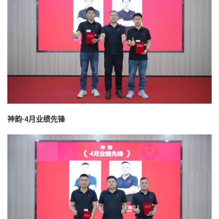
神韵·4月业绩先锋