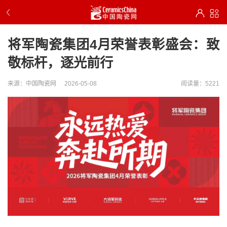
将军陶瓷集团4月荣誉表彰盛会：致
敬标杆，逐光前行
来源：中国陶瓷网
2026-05-08
阅读量：5221