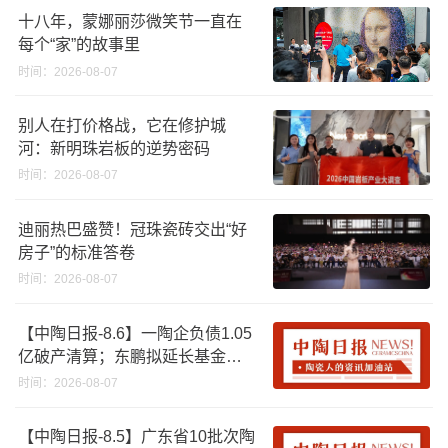
十八年，蒙娜丽莎微笑节一直在
每个“家”的故事里
时间：2026-08-07
别人在打价格战，它在修护城
河：新明珠岩板的逆势密码
时间：2026-08-07
迪丽热巴盛赞！冠珠瓷砖交出“好
房子”的标准答卷
时间：2026-08-07
【中陶日报-8.6】一陶企负债1.05
亿破产清算；东鹏拟延长基金投
资期限；工信部开展建陶行业能
时间：2026-08-07
效领跑者企业推荐工作
【中陶日报-8.5】广东省10批次陶