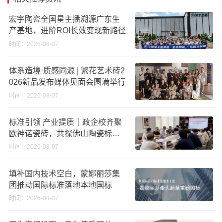
宏宇陶瓷全国星主播溯源广东生
产基地，进阶ROI长效变现新路径
时间：2026-08-07
体系造境·质感同源 | 繁花艺术砖2
026新品发布媒体见面会圆满举行
时间：2026-08-07
标准引领 产业提质｜政企校齐聚
欧神诺瓷砖，共探佛山陶瓷标准
化发展新路径
时间：2026-08-07
填补国内技术空白，蒙娜丽莎集
团推动国际标准落地本地国标
时间：2026-08-07