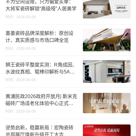
不为空间设限，只为偏爱买单：
大将军瓷砖解锁“高级哑”人居美学
时间：2026-08-06
墨墨瓷砖品牌深度解析：原创设
计、真实质感与市场口碑全览
时间：2026-08-06
狮王瓷砖平整度实测：R角成因、
水波纹真相、辊棒印解析与5A标
准选购指南
时间：2026-08-06
黄浦民政2026政府开放月| 斯米克
磁砖广场适老化体验中心正式亮
相
时间：2026-08-06
逆势启新，稳赢新局｜宏陶瓷砖
总部展厅焕新升级开工大吉