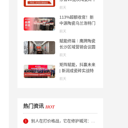
合格；科达购买特福
前天
国际股份申请未通
113%超额收官！新
过；蒙娜丽莎5千万
中源陶瓷乌兰浩特门
回购股份；建霖家居
店周年活动圆满落幕
海外产能突破18亿元
前天
赋能终端︱鹰牌陶瓷
长沙区域营销会议圆
满举行，共探渠道拓
前天
展与门店升级新路径
矩阵赋能，抖赢未来
| 新润成瓷砖实战特
训营成功举办，吹响
前天
品牌秋季营销冲锋
号！
热门资讯
别人在打价格战，它在修护城河：新明珠岩板的逆势密码