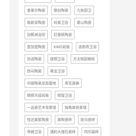
香莱尔陶瓷
御创陶瓷
九牧厨卫
高斯亚陶瓷
科奥卫浴
豪山陶瓷
加枫淋浴房
红香槟陶瓷
壹加壹陶瓷
KIMS岩板
迪丽奇卫浴
协进陶瓷
理想卫浴
方太柏厨橱柜
西马陶瓷
尊龙卫浴
中国陶瓷总部基地
青花瓷典
顺辉天成岩板
辉煌卫浴
一品瓷艺术背景墙
独角兽背景墙
佳达美家陶瓷
美陶瓷砖
斑马瓷砖
帝朗卫浴
通利大理石瓷砖
同乐磁砖