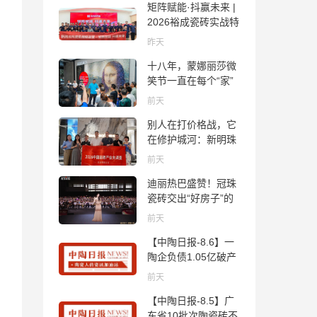
矩阵赋能·抖赢未来 |
2026裕成瓷砖实战特
训营圆满收官
昨天
十八年，蒙娜丽莎微
笑节一直在每个“家”
的故事里
前天
别人在打价格战，它
在修护城河：新明珠
岩板的逆势密码
前天
迪丽热巴盛赞！冠珠
瓷砖交出“好房子”的
标准答卷
前天
【中陶日报-8.6】一
陶企负债1.05亿破产
清算；东鹏拟延长基
前天
金投资期限；工信部
【中陶日报-8.5】广
开展建陶行业能效领
东省10批次陶瓷砖不
跑者企业推荐工作