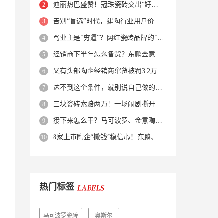
迪丽热巴盛赞！冠珠瓷砖交出“好房子”的标准答卷
告别“盲选”时代，建陶行业用户价值正在被改写！
骂业主是“穷逼”？网红瓷砖品牌的“真实面目”被揭开了！
经销商下半年怎么备货？东鹏金意陶马可波罗等10大品牌集体亮剑
又有头部陶企经销商窜货被罚3.2万！品牌区域保护岌岌可危？
达不到这个条件，就别说自己做的是质感砖！
三块瓷砖索赔两万！一场闹剧撕开了装修“碰瓷”的遮羞布
接下来怎么干？马可波罗、金意陶、蒙娜丽莎、箭牌、欧神诺、宏宇…
8家上市陶企“撒钱”稳信心！东鹏、蒙娜丽莎等启动回购增持
热门标签
马可波罗瓷砖
奥斯尔