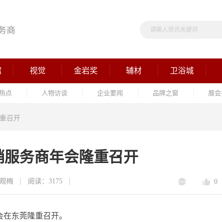
馆
视觉
金岩奖
辅材
卫浴城
热点
人物访谈
企业要闻
品牌之窗
展会
隆重召开
经销服务商年会隆重召开
观梅
阅读：3175
0
年会在东莞隆重召开。