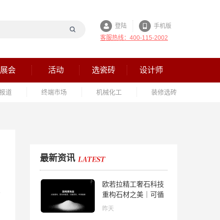
登陆
手机版
客服热线：400-115-2002
展会
活动
选瓷砖
设计师
报道
终端市场
机械化工
装修选砖
最新资讯
欧若拉精工奢石科技
重构石材之美｜可循
环高纯度微晶，重新
昨天
定义高端奢石原料