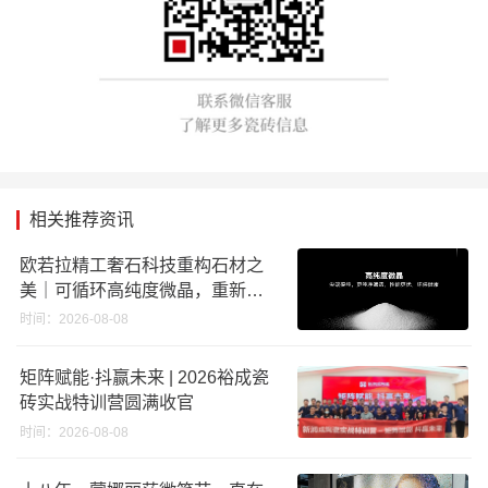
相关推荐资讯
欧若拉精工奢石科技重构石材之
美｜可循环高纯度微晶，重新定
义高端奢石原料
时间：2026-08-08
矩阵赋能·抖赢未来 | 2026裕成瓷
砖实战特训营圆满收官
时间：2026-08-08