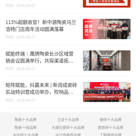
股份申请未通过；蒙娜丽莎5千万
时间：2026-08-07
回购股份；建霖家居海外产能突
破18亿元
113%超额收官！新中源陶瓷乌兰
浩特门店周年活动圆满落幕
时间：2026-08-07
赋能终端︱鹰牌陶瓷长沙区域营
销会议圆满举行，共探渠道拓展
与门店升级新路径
时间：2026-08-07
矩阵赋能，抖赢未来 | 新润成瓷砖
实战特训营成功举办，吹响品牌
秋季营销冲锋号！
时间：2026-08-07
陶瓷十大品牌
卫浴十大品牌
瓷砖十大品牌
陶瓷一线品牌
大理石瓷砖十大品牌
质感砖十大品牌
木纹砖十大品牌
设计师推荐品牌
工程推荐品牌