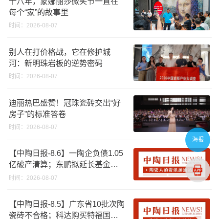
十八年，蒙娜丽莎微笑节一直在
每个“家”的故事里
时间：2026-08-07
别人在打价格战，它在修护城
河：新明珠岩板的逆势密码
时间：2026-08-07
迪丽热巴盛赞！冠珠瓷砖交出“好
房子”的标准答卷
时间：2026-08-07
海报
【中陶日报-8.6】一陶企负债1.05
亿破产清算；东鹏拟延长基金投
资期限；工信部开展建陶行业能
时间：2026-08-07
效领跑者企业推荐工作
【中陶日报-8.5】广东省10批次陶
瓷砖不合格；科达购买特福国际