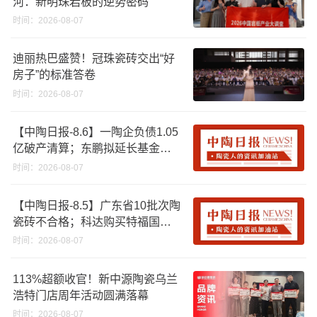
河：新明珠岩板的逆势密码
时间：2026-08-07
迪丽热巴盛赞！冠珠瓷砖交出“好
房子”的标准答卷
时间：2026-08-07
【中陶日报-8.6】一陶企负债1.05
亿破产清算；东鹏拟延长基金投
资期限；工信部开展建陶行业能
时间：2026-08-07
效领跑者企业推荐工作
【中陶日报-8.5】广东省10批次陶
瓷砖不合格；科达购买特福国际
股份申请未通过；蒙娜丽莎5千万
时间：2026-08-07
回购股份；建霖家居海外产能突
破18亿元
113%超额收官！新中源陶瓷乌兰
浩特门店周年活动圆满落幕
时间：2026-08-07