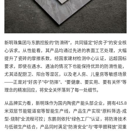
新明珠集团与东鹏控股的“防滑砖”，共同锚定“好房子”的安全核
心诉求。从性能看，其产品均通过先进的表面工艺处理，大幅
提升了瓷砖的摩擦系数，经国家建材检测中心认证，远超国标
要求，即使在遇水、遇油的情况下也能保持优异的防滑性能，
尤其适配厨卫、阳台等湿区，以及老人房、儿童房等敏感场景
——正是对“好房子”中“防摔”、“要健康、要实用、要有关怀”等
理念的精准回应，将安全关怀落到了每一处细节。
从品牌实力看，新明珠作为国内陶瓷产能头部企业，拥有415.8
米双层节能辊道窑等智能生产线，产品生产实现“原料筛选-成
型-烧制”全流程可控；东鹏则依托“绿色工厂”认证，将防滑技术
与低碳生产结合，产品同时满足“防滑安全”与“零甲醛释放”双重