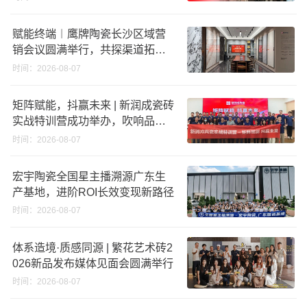
赋能终端︱鹰牌陶瓷长沙区域营
销会议圆满举行，共探渠道拓展
与门店升级新路径
时间：2026-08-07
矩阵赋能，抖赢未来 | 新润成瓷砖
实战特训营成功举办，吹响品牌
秋季营销冲锋号！
时间：2026-08-07
宏宇陶瓷全国星主播溯源广东生
产基地，进阶ROI长效变现新路径
时间：2026-08-07
体系造境·质感同源 | 繁花艺术砖2
026新品发布媒体见面会圆满举行
时间：2026-08-07