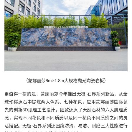
（蒙娜丽莎9m×1.8m大规格抛光陶瓷岩板）
更值得一提的是，蒙娜丽莎今年推出无极·石界系列新品，从全
球珍稀原石中提炼两大色系、七种花色，应用蒙娜丽莎国际领
先的创新3D肌理工艺设计，细致还原了天然石材的六大肌理质
感，实现不同花色和不同质感以及同一花色不同质感之间的灵
活搭配。无极·石界系列还围绕防滑、易洁、耐磨三大性能进行