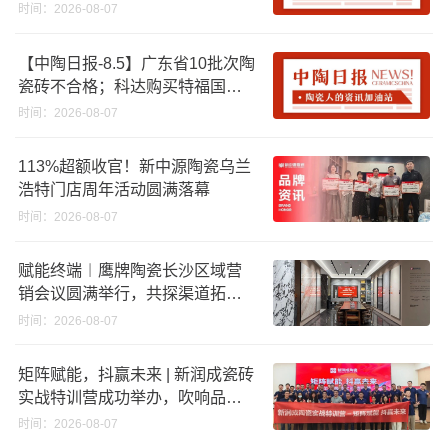
资期限；工信部开展建陶行业能
时间：2026-08-07
效领跑者企业推荐工作
【中陶日报-8.5】广东省10批次陶
瓷砖不合格；科达购买特福国际
股份申请未通过；蒙娜丽莎5千万
时间：2026-08-07
回购股份；建霖家居海外产能突
破18亿元
113%超额收官！新中源陶瓷乌兰
浩特门店周年活动圆满落幕
时间：2026-08-07
赋能终端︱鹰牌陶瓷长沙区域营
销会议圆满举行，共探渠道拓展
与门店升级新路径
时间：2026-08-07
矩阵赋能，抖赢未来 | 新润成瓷砖
实战特训营成功举办，吹响品牌
秋季营销冲锋号！
时间：2026-08-07