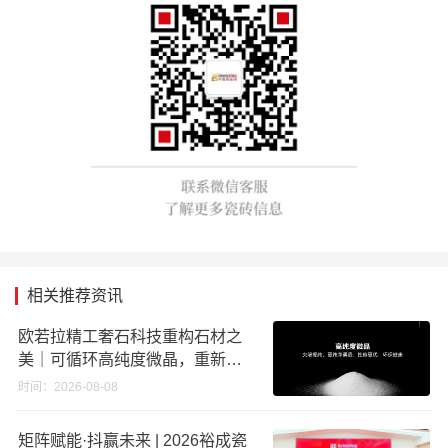
相关推荐资讯
欧若拉精工奢石科技重构石材之
美｜可循环高纯度微晶，重新定
义高端奢石原料
时间：2026-08-08
矩阵赋能·抖赢未来 | 2026裕成瓷