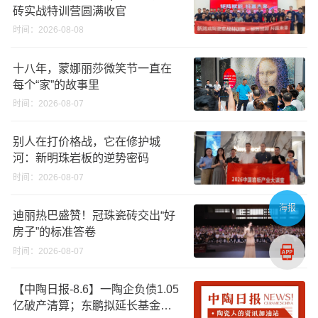
砖实战特训营圆满收官
时间：2026-08-08
十八年，蒙娜丽莎微笑节一直在
每个“家”的故事里
时间：2026-08-07
别人在打价格战，它在修护城
河：新明珠岩板的逆势密码
时间：2026-08-07
海报
迪丽热巴盛赞！冠珠瓷砖交出“好
房子”的标准答卷
时间：2026-08-07
【中陶日报-8.6】一陶企负债1.05
亿破产清算；东鹏拟延长基金投