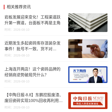
相关推荐资讯
岩板发展迎来变化！工程渠道跃
升第一赛道，台面板不再是主角
时间：2026-08-10
近期发生多起瓷砖库存混装杂发
事件！批号不一致、货不对
板……
时间：2026-08-10
上海连开两店！这个瓷砖品牌的
经销商逆势破局凭什么？
时间：2026-08-10
【中陶日报-8.8】东鹏控股废渣、
废旧瓷砖实现100%回收再利用；
江西一陶企资产将以2670.88万起
时间：2026-08-10