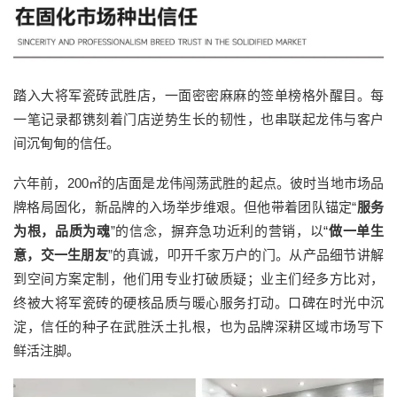
踏入大将军瓷砖武胜店，一面密密麻麻的签单榜格外醒目。每
一笔记录都镌刻着门店逆势生长的韧性，也串联起龙伟与客户
间沉甸甸的信任。
六年前，200㎡的店面是龙伟闯荡武胜的起点。彼时当地市场品
牌格局固化，新品牌的入场举步维艰。但他带着团队锚定“
服务
为根，品质为魂
”的信念，摒弃急功近利的营销，以“
做一单生
意，交一生朋友
”的真诚，叩开千家万户的门。从产品细节讲解
到空间方案定制，他们用专业打破质疑；业主们经多方比对，
终被大将军瓷砖的硬核品质与暖心服务打动。口碑在时光中沉
淀，信任的种子在武胜沃土扎根，也为品牌深耕区域市场写下
鲜活注脚。