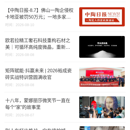
拍；浙江45批次卫浴产品质量不
合格
【中陶日报-8.7】佛山一陶企侵权
卡地亚被罚50万元；一地多家陶
企将涨价；福建持续推进“煤改气”
时间：2026-08-10
，引导退出低利用率生产线
欧若拉精工奢石科技重构石材之
美｜可循环高纯度微晶，重新定
义高端奢石原料
时间：2026-08-08
矩阵赋能·抖赢未来 | 2026裕成瓷
砖实战特训营圆满收官
时间：2026-08-08
十八年，蒙娜丽莎微笑节一直在
每个“家”的故事里
时间：2026-08-07