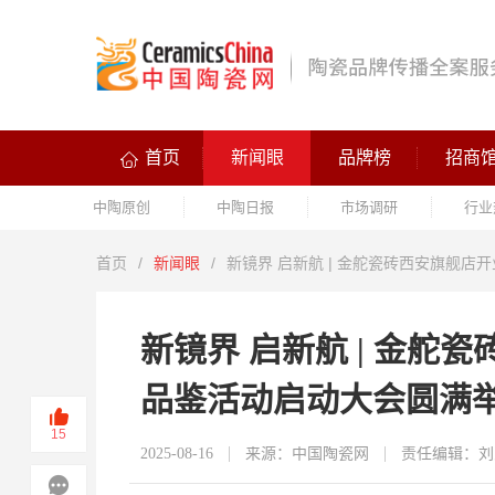
首页
新闻眼
品牌榜
招商
中陶原创
中陶日报
市场调研
行业
首页
/
新闻眼
/
新镜界 启新航 | 金舵瓷砖西安旗舰店
新镜界 启新航 | 金舵
品鉴活动启动大会圆满
15
2025-08-16
来源：中国陶瓷网
责任编辑：刘