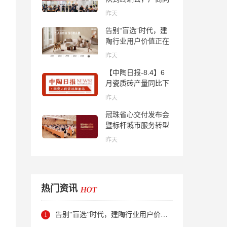
心找到市场的答案
昨天
告别“盲选”时代，建
陶行业用户价值正在
被改写！
昨天
【中陶日报-8.4】6
月瓷质砖产量同比下
降超10％；2家中国
昨天
陶企亮相马来西亚
冠珠省心交付发布会
ARCHIDEX 2026石
暨标杆城市服务转型
材展；东鹏已斥资
集训会圆满举行
4852万回购股份；方
昨天
向集团出海
热门资讯
告别“盲选”时代，建陶行业用户价值正在被改写！