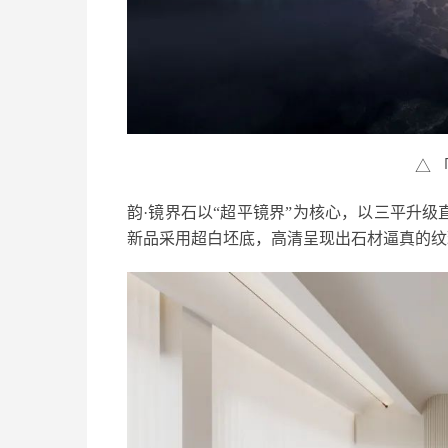
△ 
韵·镜界石以“超平镜界”为核心，以三平升
新品采用超白坯底，高清呈现出石材逼真的纹