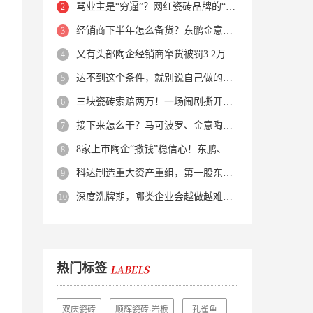
骂业主是“穷逼”？网红瓷砖品牌的“真实面目”被揭开了！
经销商下半年怎么备货？东鹏金意陶马可波罗等10大品牌集体亮剑
又有头部陶企经销商窜货被罚3.2万！品牌区域保护岌岌可危？
达不到这个条件，就别说自己做的是质感砖！
三块瓷砖索赔两万！一场闹剧撕开了装修“碰瓷”的遮羞布
接下来怎么干？马可波罗、金意陶、蒙娜丽莎、箭牌、欧神诺、宏宇…
8家上市陶企“撒钱”稳信心！东鹏、蒙娜丽莎等启动回购增持
科达制造重大资产重组，第一股东易主！
深度洗牌期，哪类企业会越做越难？哪类企业能逆势突围？
热门标签
双庆瓷砖
顺辉瓷砖·岩板
孔雀鱼