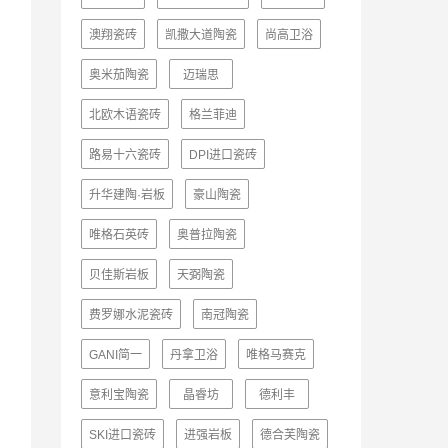
澳翔瓷砖
凯撒大道陶瓷
尚高卫浴
奥米茄陶瓷
迈瑞思
北欧木语瓷砖
格兰菲迪
路易十六瓷砖
DPI进口瓷砖
升华建陶·岩板
豪山陶瓷
唯格石英砖
奥普拉陶瓷
贝佳斯岩板
天弼陶瓷
费罗娜水泥瓷砖
南冠陶瓷
GANI简一
丹拿卫浴
唯格马赛克
意利宝陶瓷
晶睿坊
德利丰
SKI进口瓷砖
进强岩板
德合芙陶瓷