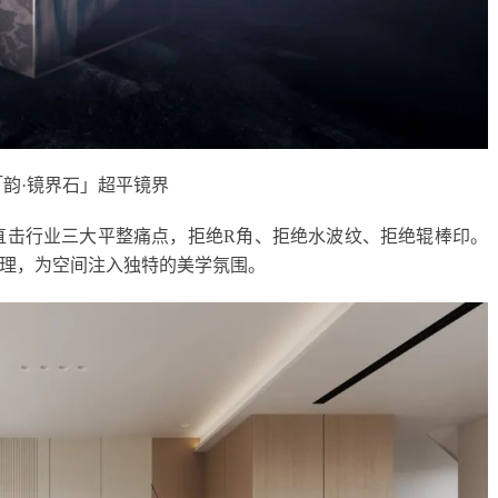
「韵·镜界石」超平镜界
级直击行业三大平整痛点，拒绝R角、拒绝水波纹、拒绝辊棒印。
理，为空间注入独特的美学氛围。