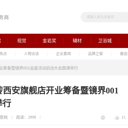
馆
视觉
金岩奖
辅材
卫浴城
热点
人物访谈
企业要闻
品牌之窗
展会
开业筹备暨镜界001品鉴活动启动大会圆满举行
瓷砖西安旗舰店开业筹备暨镜界001
举行
思桃
阅读：2898
15