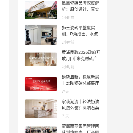
墨墨瓷砖品牌深度解
析：原创设计、真实
质感与市场口碑全览
2小时前
狮王瓷砖平整度实
测：R角成因、水波
纹真相、辊棒印解析
2小时前
与5A标准选购指南
黄浦民政2026政府开
放月| 斯米克磁砖广
场适老化体验中心正
2小时前
式亮相
逆势启新，稳赢新局
｜宏陶瓷砖总部展厅
焕新升级开工大吉
昨天
家装潮流｜轻法奶油
风怎么装？高端石英
石品牌法萨石，打造
昨天
质感橱柜台面
蒙娜丽莎集团管理团
队到终端去，厂商同