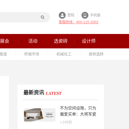
登陆
手机版
客服热线：400-115-2002
展会
活动
选瓷砖
设计师
报道
终端市场
机械化工
装修选砖
最新资讯
不为空间设限，只为
偏爱买单：大将军瓷
砖解锁“高级哑”人居
1小时前
美学