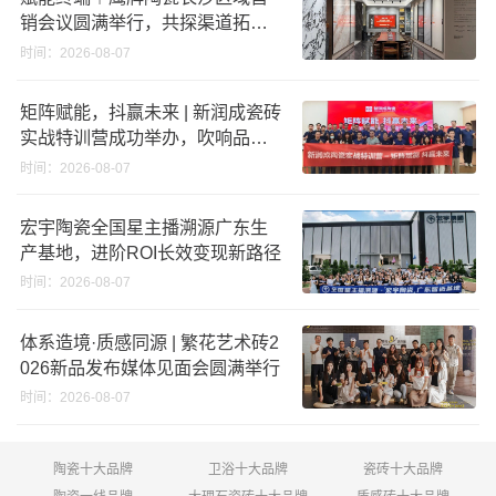
销会议圆满举行，共探渠道拓展
与门店升级新路径
时间：2026-08-07
矩阵赋能，抖赢未来 | 新润成瓷砖
实战特训营成功举办，吹响品牌
秋季营销冲锋号！
时间：2026-08-07
宏宇陶瓷全国星主播溯源广东生
产基地，进阶ROI长效变现新路径
时间：2026-08-07
体系造境·质感同源 | 繁花艺术砖2
026新品发布媒体见面会圆满举行
时间：2026-08-07
陶瓷十大品牌
卫浴十大品牌
瓷砖十大品牌