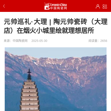
元帅巡礼·大理 | 陶元帅瓷砖（大理
店）在烟火小城里绘就理想居所
来源：中国陶瓷网
2025-05-30
阅读量：2656