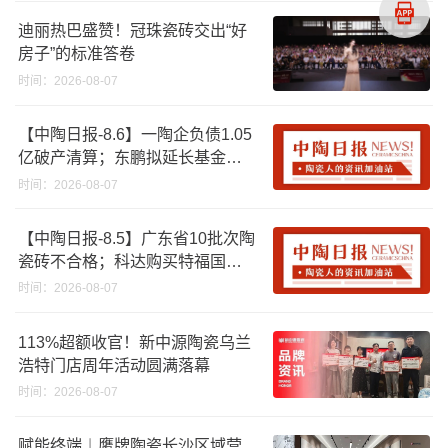
迪丽热巴盛赞！冠珠瓷砖交出“好
房子”的标准答卷
时间：2026-08-07
【中陶日报-8.6】一陶企负债1.05
亿破产清算；东鹏拟延长基金投
资期限；工信部开展建陶行业能
时间：2026-08-07
效领跑者企业推荐工作
【中陶日报-8.5】广东省10批次陶
瓷砖不合格；科达购买特福国际
股份申请未通过；蒙娜丽莎5千万
时间：2026-08-07
回购股份；建霖家居海外产能突
破18亿元
113%超额收官！新中源陶瓷乌兰
浩特门店周年活动圆满落幕
时间：2026-08-07
赋能终端︱鹰牌陶瓷长沙区域营