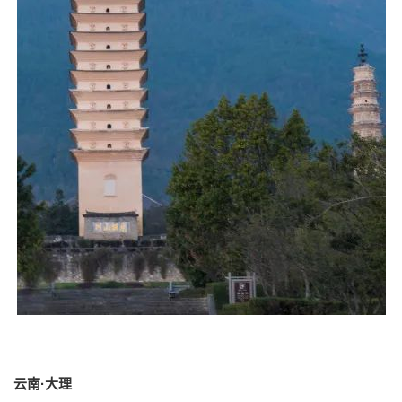
云
南
·
大理