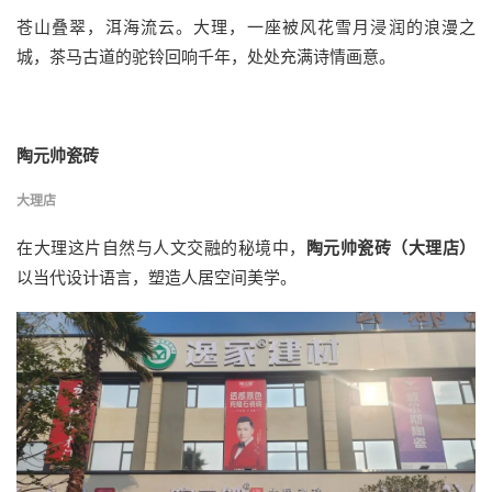
苍山叠翠，洱海流云。大理，一座被风花雪月浸润的浪漫之
城，茶马古道的驼铃回响千年，处处充满诗情画意。
陶元帅瓷砖
大理店
在大理这片自然与人文交融的秘境中，
陶元帅瓷砖（大理店）
以当代设计语言，塑造人居空间美学。