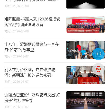
义高端奢石原料
时间：2026-08-08
矩阵赋能·抖赢未来 | 2026裕成瓷
砖实战特训营圆满收官
时间：2026-08-08
十八年，蒙娜丽莎微笑节一直在
每个“家”的故事里
海报
时间：2026-08-07
别人在打价格战，它在修护城
河：新明珠岩板的逆势密码
时间：2026-08-07
迪丽热巴盛赞！冠珠瓷砖交出“好
房子”的标准答卷
时间：2026-08-07