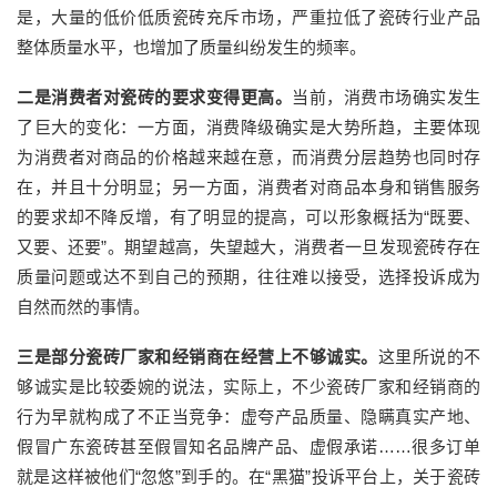
是，大量的低价低质瓷砖充斥市场，严重拉低了瓷砖行业产品
整体质量水平，也增加了质量纠纷发生的频率。
二是消费者对瓷砖的要求变得更高。
当前，消费市场确实发生
了巨大的变化：一方面，消费降级确实是大势所趋，主要体现
为消费者对商品的价格越来越在意，而消费分层趋势也同时存
在，并且十分明显；另一方面，消费者对商品本身和销售服务
的要求却不降反增，有了明显的提高，可以形象概括为“既要、
又要、还要”。期望越高，失望越大，消费者一旦发现瓷砖存在
质量问题或达不到自己的预期，往往难以接受，选择投诉成为
自然而然的事情。
三是部分瓷砖厂家和经销商在经营上不够诚实。
这里所说的不
够诚实是比较委婉的说法，实际上，不少瓷砖厂家和经销商的
行为早就构成了不正当竞争：虚夸产品质量、隐瞒真实产地、
假冒广东瓷砖甚至假冒知名品牌产品、虚假承诺……很多订单
就是这样被他们“忽悠”到手的。在“黑猫”投诉平台上，关于瓷砖