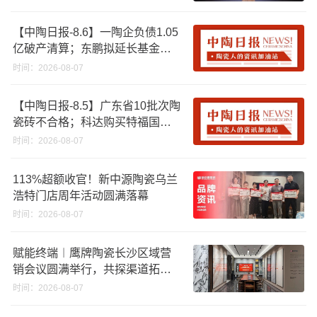
【中陶日报-8.6】一陶企负债1.05
亿破产清算；东鹏拟延长基金投
资期限；工信部开展建陶行业能
时间：2026-08-07
效领跑者企业推荐工作
【中陶日报-8.5】广东省10批次陶
瓷砖不合格；科达购买特福国际
股份申请未通过；蒙娜丽莎5千万
时间：2026-08-07
回购股份；建霖家居海外产能突
破18亿元
113%超额收官！新中源陶瓷乌兰
浩特门店周年活动圆满落幕
时间：2026-08-07
赋能终端︱鹰牌陶瓷长沙区域营
销会议圆满举行，共探渠道拓展
与门店升级新路径
时间：2026-08-07