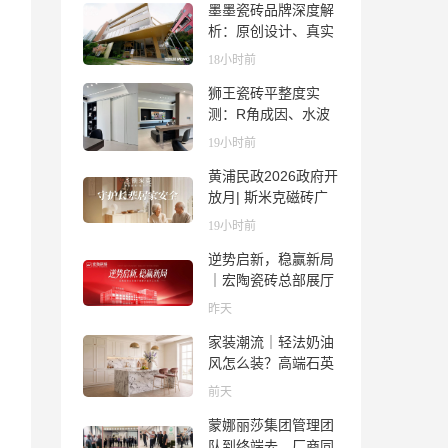
墨墨瓷砖品牌深度解
析：原创设计、真实
质感与市场口碑全览
18小时前
狮王瓷砖平整度实
测：R角成因、水波
纹真相、辊棒印解析
19小时前
与5A标准选购指南
黄浦民政2026政府开
放月| 斯米克磁砖广
场适老化体验中心正
19小时前
式亮相
逆势启新，稳赢新局
｜宏陶瓷砖总部展厅
焕新升级开工大吉
昨天
家装潮流｜轻法奶油
风怎么装？高端石英
石品牌法萨石，打造
前天
质感橱柜台面
蒙娜丽莎集团管理团
队到终端去，厂商同