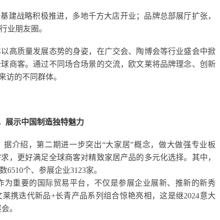
新基建战略积极推进，多地千方大店开业；品牌总部展厅扩张，
屏行业朋友圈。
亦以高质量发展态势的身姿，在广交会、陶博会等行业盛会中掀
全球商客。通过不同场合场景的交流，欧文莱将品牌理念、创新
到来访的不同群体。
，展示中国制造独特魅力
热继续。据介绍，第二期进一步突出“大家居”概念，做大做强专业板
需求，更好满足全球商客对精致家居产品的多元化选择。其中，
510个、参展企业3123家。
作为重要的国际贸易平台，不仅是参展企业展新、推新的新秀
莱携迭代新品+长青产品系列组合惊艳亮相，这是继2024意大
展会。