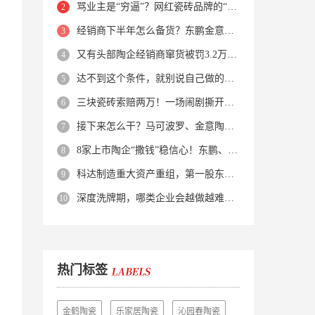
骂业主是“穷逼”？网红瓷砖品牌的“真实面目”被揭开了！
经销商下半年怎么备货？东鹏金意陶马可波罗等10大品牌集体亮剑
又有头部陶企经销商窜货被罚3.2万！品牌区域保护岌岌可危？
达不到这个条件，就别说自己做的是质感砖！
三块瓷砖索赔两万！一场闹剧撕开了装修“碰瓷”的遮羞布
接下来怎么干？马可波罗、金意陶、蒙娜丽莎、箭牌、欧神诺、宏宇…
8家上市陶企“撒钱”稳信心！东鹏、蒙娜丽莎等启动回购增持
科达制造重大资产重组，第一股东易主！
深度洗牌期，哪类企业会越做越难？哪类企业能逆势突围？
热门标签
金鹤陶瓷
乐家居陶瓷
沁园春陶瓷