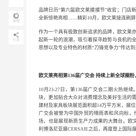
品牌日历“第六届欧文莱摸摸节”收官；门店
全新惊艳亮相……精彩10月，欧文莱接连刷
海报
作为一个具有极致创新追求的品牌，欧文莱
起新一轮的浪潮，吸引着探寻趋势与良机的
分享
思想以及专业特色的材质“刀锋竞争力”传达
欧文莱亮相第136届广交会
持续上新全球圈粉
10月23-27日，第136届广交会二期火
块，更加贴合大众对消费理念及美好生活的
建材及家具板块展览面积超14万平方米，展位数6
广交会被誉为中国外贸的晴雨表和风向标，
场，也是展现新质生产力成果的大舞台。欧文
利博洛尼亚展CERSAIE之后，再度登上国际