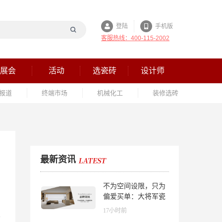
登陆
手机版
客服热线：400-115-2002
展会
活动
选瓷砖
设计师
报道
终端市场
机械化工
装修选砖
最新资讯
不为空间设限，只为
偏爱买单：大将军瓷
砖解锁“高级哑”人居
17小时前
美学