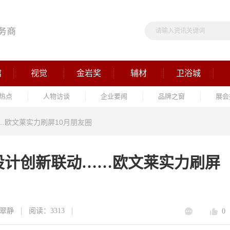
馆
视觉
金岩奖
辅材
卫浴城
热点
人物访谈
企业要闻
品牌之窗
展会
…欧文莱实力刷屏10月朋友圈
设计创新联动……欧文莱实力刷屏
翠静
阅读：3313
0