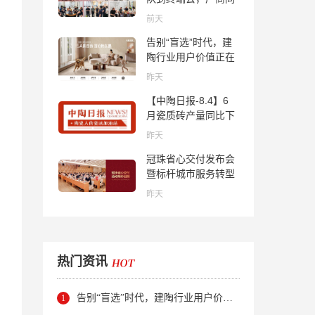
心找到市场的答案
前天
告别“盲选”时代，建
陶行业用户价值正在
被改写！
昨天
【中陶日报-8.4】6
月瓷质砖产量同比下
降超10％；2家中国
昨天
陶企亮相马来西亚
冠珠省心交付发布会
ARCHIDEX 2026石
暨标杆城市服务转型
材展；东鹏已斥资
集训会圆满举行
4852万回购股份；方
昨天
向集团出海
热门资讯
告别“盲选”时代，建陶行业用户价值正在被改写！