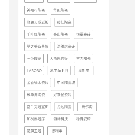
神州行陶瓷
华冠陶瓷
顺辉天成岩板
骏仕陶瓷
千叶红陶瓷
豪山陶瓷
恒福瓷砖
壁之美背景墙
浩雅居瓷砖
三莎陶瓷
大角鹿岩板
寶力陶瓷
LABOBO
地中海卫浴
奥斯尔
金香楠木瓷砖
中国陶瓷城
雍华源陶瓷
好来登瓷砖
富兰克浴室柜
龙达陶瓷
爱佛陶
加枫淋浴房
领标科技
稳健瓷砖
箭牌卫浴
德利丰