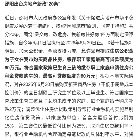
邵阳出台房地产新政“20条”
近日，邵阳市人民政府办公室印发《关于促进房地产市场平稳
健康发展的若干措施》，按照“因城施策”原则，《若干措施》共
分20条，围绕“保交房、改危房、换新房住好房”四方面制定保障
措施，自今年9月1日起执行至2026年6月30日止。《若干措施》
明确，加大公积金、金融支持力度。
允许父母提取住房公积金
为子女在我市购买商品住房，缴存职工家庭最高可贷款额度为
60万元。符合国家政策已生育三孩的缴存职工家庭申请住房公
积金贷款购房的，最高可贷款额度为80万元；
根据本地实际情
况，对在2025年6月30日前购买新建商品住房（不低于属地成本
控制价）的全日制硕士研究生学位及以上毕业生、符合国家生
育政策生育三孩且子女均未成年的家庭，每个家庭给予购房补
贴2万元；调整优化住房信贷政策引导银行业金融机构实施差别
化住房信贷政策，以家庭为单位，首套房最低首付比例为
15%，第二套住房最低首付比例为25%，取消住房贷款利率下
限，银行业金融机构合理确定每笔贷款的具体利率水平，对资