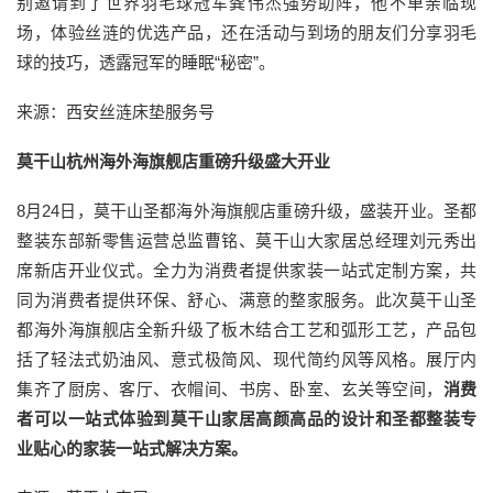
别邀请到了世界羽毛球冠军龚伟杰强势助阵，他不单亲临现
场，体验丝涟的优选产品，还在活动与到场的朋友们分享羽毛
球的技巧，透露冠军的睡眠“秘密”。
来源：西安丝涟床垫服务号
莫干山杭州海外海旗舰店重磅升级盛大开业
8月24日，莫干山圣都海外海旗舰店重磅升级，盛装开业。圣都
整装东部新零售运营总监曹铭、莫干山大家居总经理刘元秀出
席新店开业仪式。全力为消费者提供家装一站式定制方案，共
同为消费者提供环保、舒心、满意的整家服务。此次莫干山圣
都海外海旗舰店全新升级了板木结合工艺和弧形工艺，产品包
括了轻法式奶油风、意式极简风、现代简约风等风格。展厅内
集齐了厨房、客厅、衣帽间、书房、卧室、玄关等空间，
消费
者可以一站式体验到莫干山家居高颜高品的设计和圣都整装专
业贴心的家装一站式解决方案。