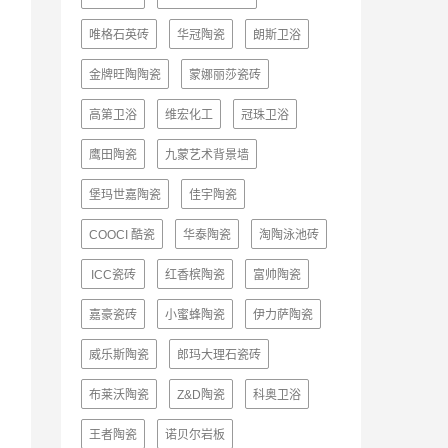
唯格石英砖
华冠陶瓷
朗斯卫浴
金牌旺陶陶瓷
蒙娜丽莎瓷砖
高第卫浴
维宏化工
冠珠卫浴
鹰田陶瓷
九蒙艺术背景墙
堡玛世嘉陶瓷
佳宇陶瓷
COOCI 酷瓷
华泰陶瓷
淘陶泳池砖
ICC瓷砖
红香槟陶瓷
富帅陶瓷
嘉豪瓷砖
小蜜蜂陶瓷
伊力萨陶瓷
威乐斯陶瓷
郎玛大理石瓷砖
布莱沃陶瓷
Z&D陶瓷
科奥卫浴
王者陶瓷
诺贝尔岩板