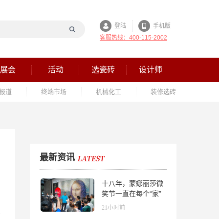
登陆
手机版
客服热线：400-115-2002
展会
活动
选瓷砖
设计师
报道
终端市场
机械化工
装修选砖
最新资讯
十八年，蒙娜丽莎微
笑节一直在每个“家”
的故事里
21小时前