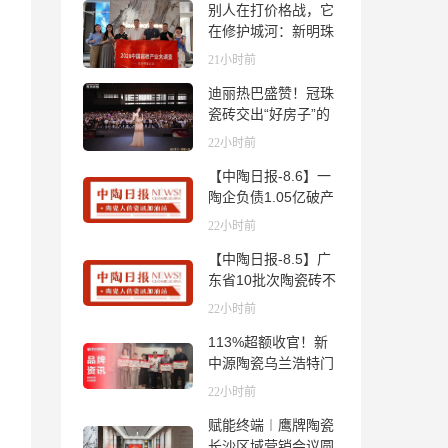
别人在打价格战，它
在修护城河：新明珠
岩板的逆势密码
21小时前
迪丽热巴盛赞！冠珠
瓷砖交出“好房子”的
标准答卷
22小时前
【中陶日报-8.6】一
陶企负债1.05亿破产
清算；东鹏拟延长基
22小时前
金投资期限；工信部
【中陶日报-8.5】广
开展建陶行业能效领
东省10批次陶瓷砖不
跑者企业推荐工作
合格；科达购买特福
22小时前
国际股份申请未通
113%超额收官！新
过；蒙娜丽莎5千万
中源陶瓷乌兰浩特门
回购股份；建霖家居
店周年活动圆满落幕
海外产能突破18亿元
22小时前
赋能终端︱鹰牌陶瓷
长沙区域营销会议圆