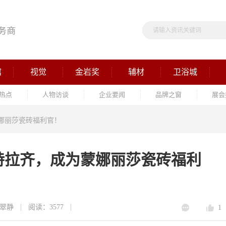
馆
视觉
金岩奖
辅材
卫浴城
热点
人物访谈
企业要闻
品牌之窗
展会
娜丽莎瓷砖福利官！
特拉齐，成为蒙娜丽莎瓷砖福利
翠静
阅读：3577
1