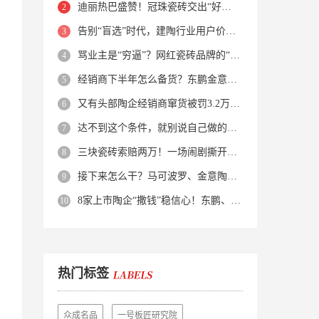
迪丽热巴盛赞！冠珠瓷砖交出“好房子”的标准答卷
告别“盲选”时代，建陶行业用户价值正在被改写！
骂业主是“穷逼”？网红瓷砖品牌的“真实面目”被揭开了！
经销商下半年怎么备货？东鹏金意陶马可波罗等10大品牌集体亮剑
又有头部陶企经销商窜货被罚3.2万！品牌区域保护岌岌可危？
达不到这个条件，就别说自己做的是质感砖！
三块瓷砖索赔两万！一场闹剧撕开了装修“碰瓷”的遮羞布
接下来怎么干？马可波罗、金意陶、蒙娜丽莎、箭牌、欧神诺、宏宇…
8家上市陶企“撒钱”稳信心！东鹏、蒙娜丽莎等启动回购增持
热门标签
众成名品
一号板匠研究院