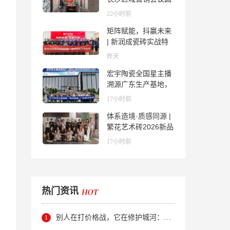
满举行，共探渠道拓
22小时前
展与门店升级新路径
矩阵赋能，抖赢未来
| 新润成瓷砖实战特
训营成功举办，吹响
昨天
品牌秋季营销冲锋
宏宇陶瓷全国星主播
号！
溯源广东生产基地，
进阶ROI长效变现新
17小时前
路径
体系造境·质感同源 |
繁花艺术砖2026新品
发布媒体见面会圆满
17小时前
举行
热门资讯
别人在打价格战，它在修护城河：新明珠岩板的逆势密码