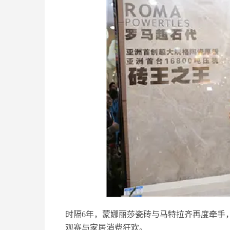
时隔6年，蒙娜丽莎瓷砖与马特拉齐再度牵手
观赛与家居消费狂欢。