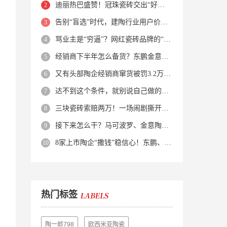
迪丽热巴盛赞！冠珠瓷砖交出“好房子”的标准答卷
告别“盲选”时代，建陶行业用户价值正在被改写！
骂业主是“穷逼”？网红瓷砖品牌的“真实面目”被揭开了！
经销商下半年怎么备货？东鹏金意陶马可波罗等10大品牌集体亮剑
又有头部陶企经销商窜货被罚3.2万！品牌区域保护岌岌可危？
达不到这个条件，就别说自己做的是质感砖！
三块瓷砖索赔两万！一场闹剧撕开了装修“碰瓷”的遮羞布
接下来怎么干？马可波罗、金意陶、蒙娜丽莎、箭牌、欧神诺、宏宇…
8家上市陶企“撒钱”稳信心！东鹏、蒙娜丽莎等启动回购增持
热门标签
陶一郎798
欧西米亚陶瓷