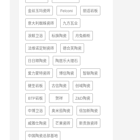
金丝玉玛瓷砖
Felconi
丽适岩板
意大利蜘蛛瓷砖
九方瓦业
浪鲸卫浴
标旗陶瓷
月兔橱柜
法维诺定制瓷砖
德合芙陶瓷
日日顺陶瓷
陶居乐大理石
爱力蒙特瓷砖
博信陶瓷
智联陶瓷
健圣岩板
古信陶瓷
创域陶瓷
BTP岩板
贺祥
Z&D陶瓷
中博卫浴
奥米茄陶瓷
倍加新陶瓷
威雅仕陶瓷
芒果瓷砖
新贵族瓷砖
中国陶瓷总部基地