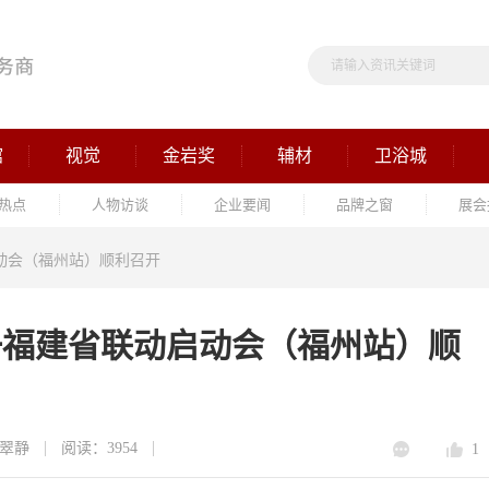
馆
视觉
金岩奖
辅材
卫浴城
热点
人物访谈
企业要闻
品牌之窗
展会
启动会（福州站）顺利召开
五一福建省联动启动会（福州站）顺
翠静
阅读：3954
1