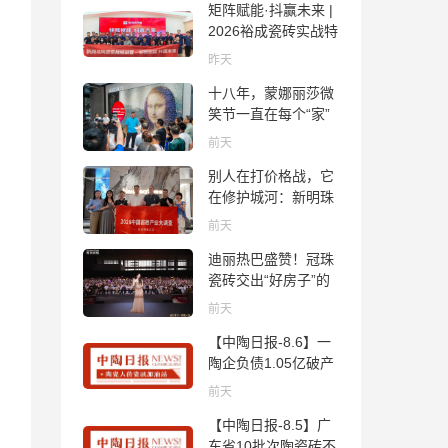
矩阵赋能·抖赢未来 |
2026裕成瓷砖实战特
训营圆满收官
昨天
十八年，蒙娜丽莎微
笑节一直在每个“家”
的故事里
前天
别人在打价格战，它
在修护城河：新明珠
岩板的逆势密码
前天
迪丽热巴盛赞！冠珠
瓷砖交出“好房子”的
标准答卷
前天
【中陶日报-8.6】一
陶企负债1.05亿破产
清算；东鹏拟延长基
前天
金投资期限；工信部
【中陶日报-8.5】广
开展建陶行业能效领
东省10批次陶瓷砖不
跑者企业推荐工作