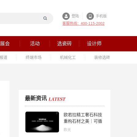
登陆
手机版
客服热线：400-115-2002
展会
活动
选瓷砖
设计师
报道
终端市场
机械化工
装修选砖
最新资讯
欧若拉精工奢石科技
重构石材之美｜可循
环高纯度微晶，重新
昨天
定义高端奢石原料