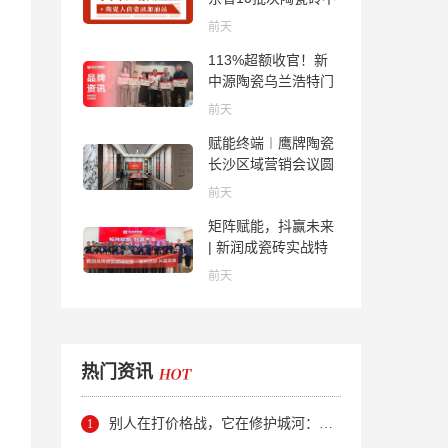
合格；科达购买特福
前天
国际股份申请未通
113%超额收官！新
过；蒙娜丽莎5千万
中源陶瓷乌兰浩特门
回购股份；建霖家居
店周年活动圆满落幕
海外产能突破18亿元
前天
赋能终端︱鹰牌陶瓷
长沙区域营销会议圆
满举行，共探渠道拓
前天
展与门店升级新路径
矩阵赋能，抖赢未来
| 新润成瓷砖实战特
训营成功举办，吹响
前天
品牌秋季营销冲锋
号！
热门资讯
别人在打价格战，它在修护城河：新明珠岩板的逆势密码