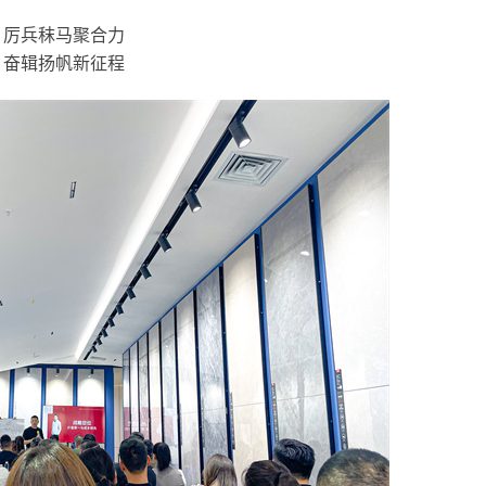
厉兵秣马聚合力
奋辑扬帆新征程