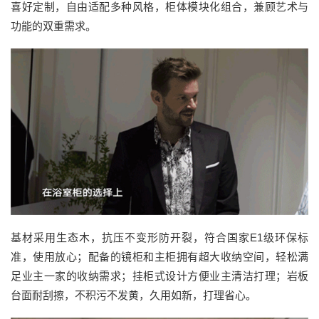
喜好定制，自由适配多种风格，柜体模块化组合，兼顾艺术与
功能的双重需求。
基材采用生态木，抗压不变形防开裂，符合国家E1级环保标
准，使用放心；配备的镜柜和主柜拥有超大收纳空间，轻松满
足业主一家的收纳需求；挂柜式设计方便业主清洁打理；岩板
台面耐刮擦，不积污不发黄，久用如新，打理省心。