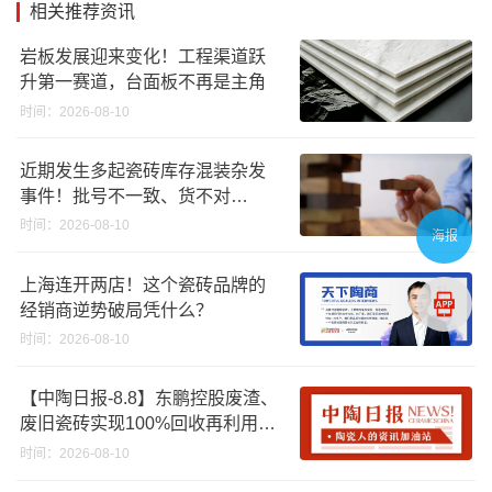
相关推荐资讯
岩板发展迎来变化！工程渠道跃
升第一赛道，台面板不再是主角
时间：2026-08-10
近期发生多起瓷砖库存混装杂发
事件！批号不一致、货不对
板……
时间：2026-08-10
海报
上海连开两店！这个瓷砖品牌的
经销商逆势破局凭什么？
时间：2026-08-10
【中陶日报-8.8】东鹏控股废渣、
废旧瓷砖实现100%回收再利用；
江西一陶企资产将以2670.88万起
时间：2026-08-10
拍；浙江45批次卫浴产品质量不