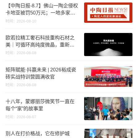
合格
【中陶日报-8.7】佛山一陶企侵权
卡地亚被罚50万元；一地多家陶
企将涨价；福建持续推进“煤改气”
时间：2026-08-10
，引导退出低利用率生产线
欧若拉精工奢石科技重构石材之
美｜可循环高纯度微晶，重新定
义高端奢石原料
时间：2026-08-08
矩阵赋能·抖赢未来 | 2026裕成瓷
砖实战特训营圆满收官
时间：2026-08-08
十八年，蒙娜丽莎微笑节一直在
每个“家”的故事里
时间：2026-08-07
别人在打价格战，它在修护城