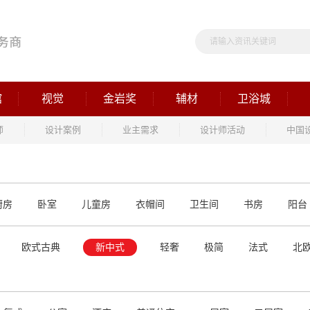
馆
视觉
金岩奖
辅材
卫浴城
师
设计案例
业主需求
设计师活动
中国
厨房
卧室
儿童房
衣帽间
卫生间
书房
阳台
欧式古典
新中式
轻奢
极简
法式
北