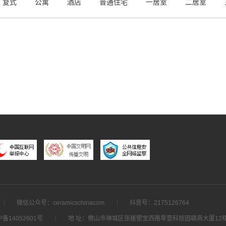
复式
公寓
酒店
普通住宅
一居室
二居室
微信公众号：ceramicschinacom
抖音号：2175126764
P备14052601号
地 址：佛山市禅城区张槎塱宝西路零壹科技园赣商大厦12