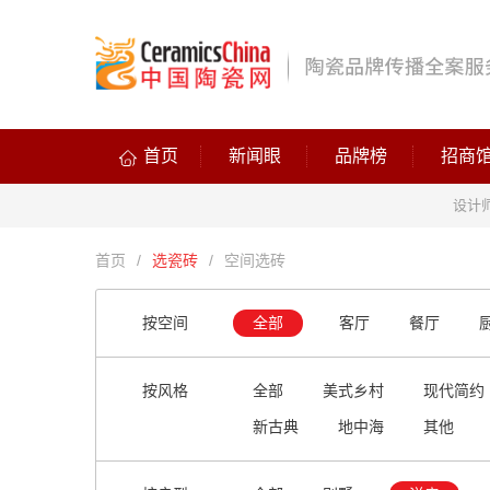
首页
新闻眼
品牌榜
招商
设计
首页
/
选瓷砖
/
空间选砖
按空间
全部
客厅
餐厅
按风格
全部
美式乡村
现代简约
新古典
地中海
其他