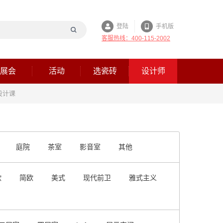
登陆
手机版
客服热线：400-115-2002
展会
活动
选瓷砖
设计师
设计课
庭院
茶室
影音室
其他
欧
简欧
美式
现代前卫
雅式主义