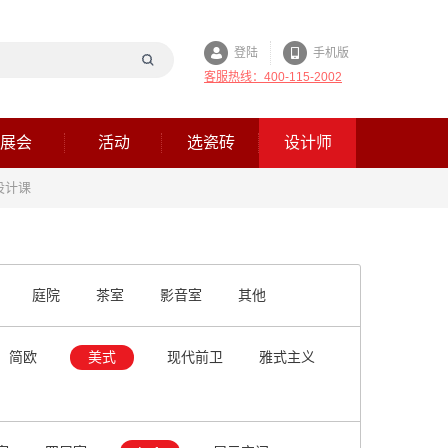
登陆
手机版
客服热线：400-115-2002
展会
活动
选瓷砖
设计师
设计课
庭院
茶室
影音室
其他
简欧
美式
现代前卫
雅式主义