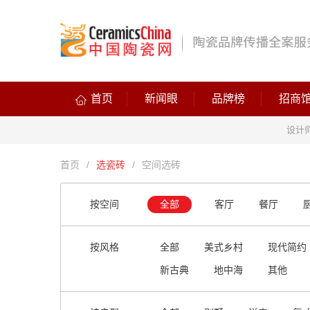
首页
新闻眼
品牌榜
招商
设计
首页
/
选瓷砖
/
空间选砖
按空间
全部
客厅
餐厅
按风格
全部
美式乡村
现代简约
新古典
地中海
其他