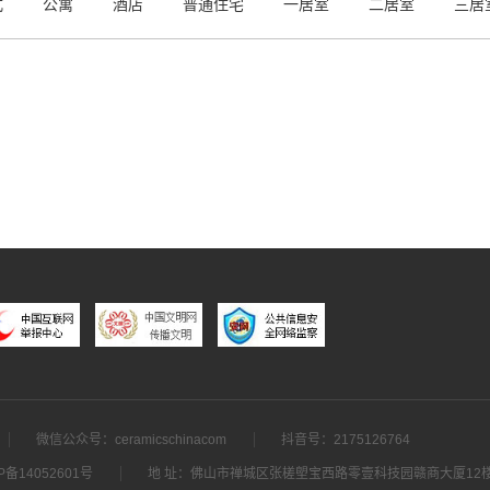
式
公寓
酒店
普通住宅
一居室
二居室
三居
微信公众号：ceramicschinacom
抖音号：2175126764
P备14052601号
地 址：佛山市禅城区张槎塱宝西路零壹科技园赣商大厦12