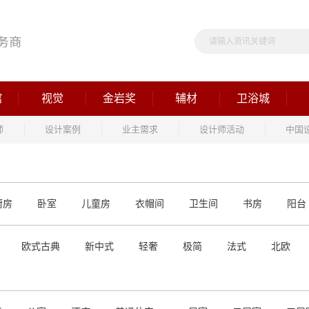
馆
视觉
金岩奖
辅材
卫浴城
师
设计案例
业主需求
设计师活动
中国
厨房
卧室
儿童房
衣帽间
卫生间
书房
阳台
欧式古典
新中式
轻奢
极简
法式
北欧