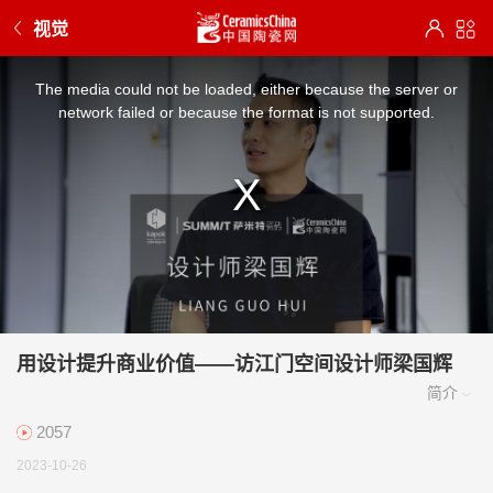
视觉
This
is
a
The media could not be loaded, either because the server or
modal
window.
network failed or because the format is not supported.
用设计提升商业价值——访江门空间设计师梁国辉
2057
2023-10-26