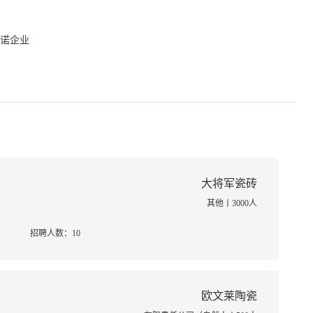
依诺企业
大将军瓷砖
其他丨3000人
招聘人数：10
欧文莱陶瓷