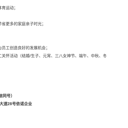
体育运动；
节省更多的家庭亲子时光；
为员工创造良好的发展机会；
工关怀活动（结婚/生子、元宵、三八女神节、端午、中秋、冬
（微信同号）
大道28号依诺企业