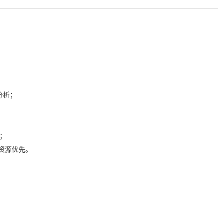
分析；
；
差；
资源优先。
；