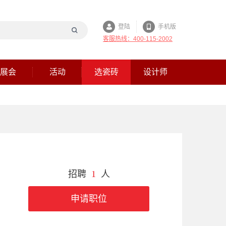
登陆
手机版
客服热线：400-115-2002
展会
活动
选瓷砖
设计师
招聘
1
人
申请职位