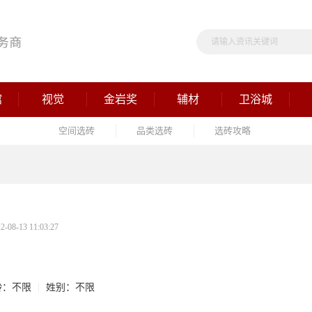
馆
视觉
金岩奖
辅材
卫浴城
空间选砖
品类选砖
选砖攻略
08-13 11:03:27
龄：不限
姓别：不限