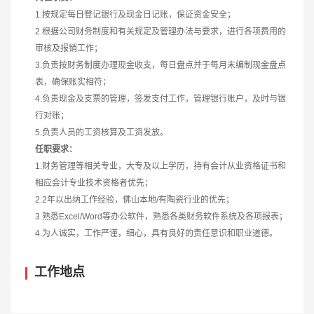
1.按规定每日登记银行及现金日记账，保证资金安全；
2.根据公司财务制度和有关规定及管理办法与要求，进行各项费用的
审核及报销工作；
3.负责按财务制度办理现金收支，每日盘点并于每月末编制现金盘点
表，确保账实相符；
4.负责现金及支票的管理，签发支付工作，管理银行账户，及时与银
行对账；
5.负责人员的工资核算及工资发放。
任职要求：
1.财务管理等相关专业，大专及以上学历，持有会计从业资格证书和
相应会计专业技术资格者优先；
2.2年以出纳工作经验，佛山本地/有陶瓷行业的优先；
3.熟悉Excel/Word等办公软件，熟悉各类财务软件系统及各项报表；
4.为人诚实，工作严谨，细心，具有良好的责任意识和职业道德。
工作地点