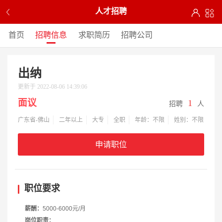
人才招聘
首页
招聘信息
求职简历
招聘公司
出纳
更新于 2022-08-06 14:39:06
面议
1
招聘
人
广东省-佛山
二年以上
大专
全职
年龄：不限
姓别：不限
申请职位
职位要求
薪酬：
5000-6000元/月
岗位职责：