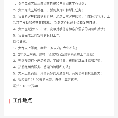
1、负责完成区域年度销售目标和日常销售工作计划；
2、负责完成区域新客户、新网点开拓和帮扶任务；
3、负责老客户的维护和管理，通过日常客户服务、门店运营管理、工
程项目支持和经营管理帮扶，帮助客户达成业绩和发展目标；
4、负责区域行业、市场、竞争对手信息和客户需求的调研和反馈；
5、负责完成公司安排的其他工作。
岗位要求：
1、大专以上学历，年龄35岁以内，专业不限；
2、2年以上陶瓷、建材、泛家居行业经销商管理工作经验；
3、熟悉陶瓷行业产品知识，了解行业、市场的基本业态和趋势；
4、熟悉经销商服务、管理的流程和方法；
5、为人正直诚信，具备良好的沟通影响、商务谈判和抗压能力；
6、适应每月15-20天的出差，自备小车者优先。
薪资：18-22万/年
工作地点