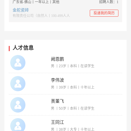
广东省-佛山丨一年以上丨其他
招聘人数：1
金舵瓷砖
投递我的简历
有限责任公司（自然人丨100-499人人
人才信息
阙恩鹏
男 丨23岁丨本科丨在读学生
李伟波
男 丨39岁丨本科丨十年以上
蒉董飞
男 丨50岁丨本科丨在读学生
王同江
男 丨38岁丨大专丨十年以上