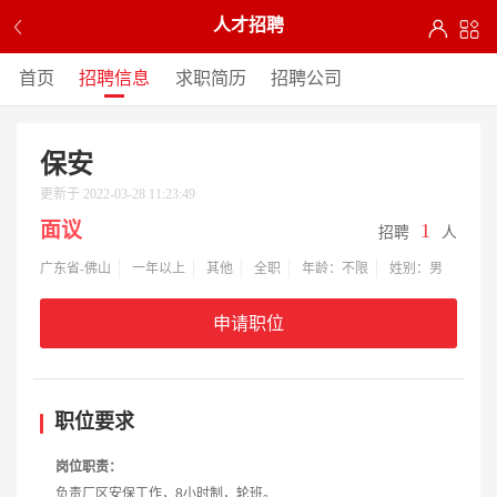
人才招聘
首页
招聘信息
求职简历
招聘公司
保安
更新于 2022-03-28 11:23:49
面议
1
招聘
人
广东省-佛山
一年以上
其他
全职
年龄：不限
姓别：男
申请职位
职位要求
岗位职责：
负责厂区安保工作，8小时制，轮班。