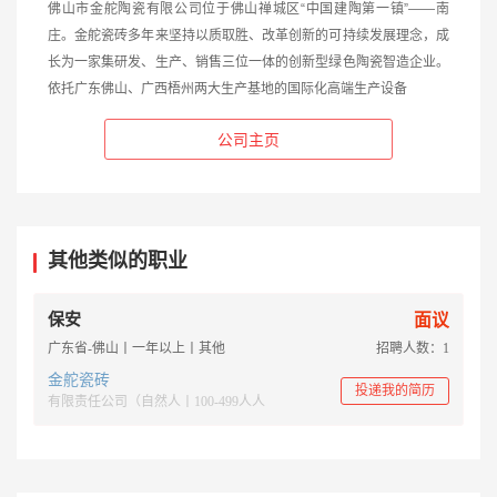
佛山市金舵陶瓷有限公司位于佛山禅城区“中国建陶第一镇”——南
庄。金舵瓷砖多年来坚持以质取胜、改革创新的可持续发展理念，成
长为一家集研发、生产、销售三位一体的创新型绿色陶瓷智造企业。
依托广东佛山、广西梧州两大生产基地的国际化高端生产设备
公司主页
其他类似的职业
保安
面议
广东省-佛山丨一年以上丨其他
招聘人数：1
金舵瓷砖
投递我的简历
有限责任公司（自然人丨100-499人人