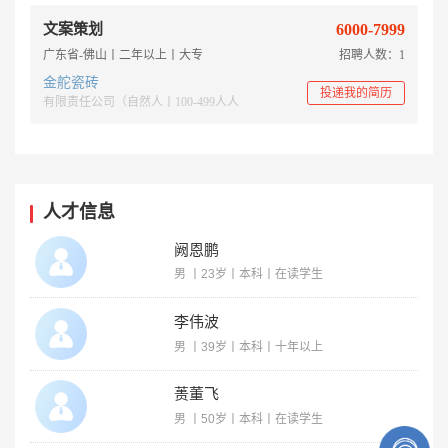
文案策划
6000-7999
广东省-佛山丨二年以上丨大专
招聘人数：1
金舵瓷砖
投递我的简历
有限责任公司（自然人丨100-499人人
人才信息
阙恩鹏
男 丨23岁丨本科丨在读学生
李伟波
男 丨39岁丨本科丨十年以上
蒉董飞
男 丨50岁丨本科丨在读学生