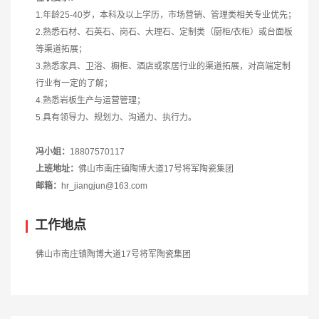
1.年龄25-40岁，本科及以上学历，市场营销、管理类相关专业优先；
2.熟悉石材、石英石、岗石、大理石、定制类（厨柜/衣柜）或台面板
等渠道拓展；
3.熟悉家具、卫浴、橱柜、酒店或家居行业的渠道拓展，对高端定制
行业有一定的了解；
4.熟悉岩板生产与运营管理；
5.具有领导力、规划力、沟通力、执行力。
冯小姐：
18807570117
上班地址：
佛山市南庄镇陶博大道17号将军陶瓷集团
邮箱：
hr_jiangjun@163.com
工作地点
佛山市南庄镇陶博大道17号将军陶瓷集团