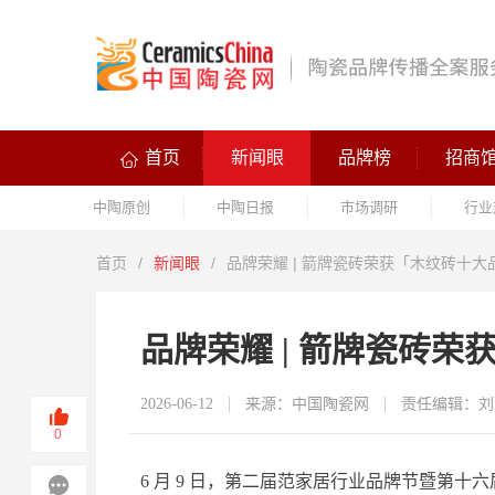
首页
新闻眼
品牌榜
招商
中陶原创
中陶日报
市场调研
行业
首页
/
新闻眼
/
品牌荣耀 | 箭牌瓷砖荣获「木纹砖十大
品牌荣耀 | 箭牌瓷砖
2026-06-12
来源：中国陶瓷网
责任编辑：刘
0
6 月 9 日，第二届范家居行业品牌节暨第