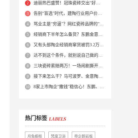
迪丽热巴盛赞！冠珠瓷砖交出“好房子”的标准答卷
告别“盲选”时代，建陶行业用户价值正在被改写！
骂业主是“穷逼”？网红瓷砖品牌的“真实面目”被揭开了！
经销商下半年怎么备货？东鹏金意陶马可波罗等10大品牌集体亮剑
又有头部陶企经销商窜货被罚3.2万！品牌区域保护岌岌可危？
达不到这个条件，就别说自己做的是质感砖！
三块瓷砖索赔两万！一场闹剧撕开了装修“碰瓷”的遮羞布
接下来怎么干？马可波罗、金意陶、蒙娜丽莎、箭牌、欧神诺、宏宇…
8家上市陶企“撒钱”稳信心！东鹏、蒙娜丽莎等启动回购增持
热门标签
月兔橱柜
梵度卫浴
帝企鹅岩板