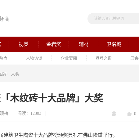
馆
视觉
金岩奖
辅材
卫浴城
热点
人物访谈
企业要闻
品牌之窗
展会
品牌」大奖
荣获「木纹砖十大品牌」大奖
观梅
阅读：12303
0
十六届建筑卫生陶瓷十大品牌榜颁奖典礼在佛山隆重举行。