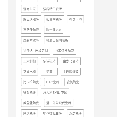
瓷尚世家
强辉精工瓷砖
解百纳磁砖
如意陶瓷砖
乔登卫浴
嘉路仕陶瓷
陶一郎798
虎豹木纹砖
峨眉山金陶岩板
诗连达 · 岩板定制
拉菲保罗陶瓷
正大制釉
依诺磁砖
皇家马瓷砖
艾肯水槽
美嘉
金璞陶磁砖
比卡拉陶瓷
DAC瓷砖
欧美陶瓷
钻石瓷砖
意大利EMIL·中国
威登堡陶瓷
蓝山印象现代瓷砖
腾达瓷砖
笙花微哑白砖
双庆瓷砖