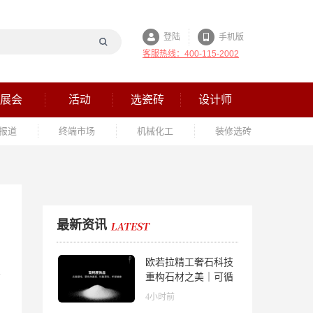
登陆
手机版
客服热线：400-115-2002
展会
活动
选瓷砖
设计师
报道
终端市场
机械化工
装修选砖
最新资讯
欧若拉精工奢石科技
重构石材之美｜可循
环高纯度微晶，重新
4小时前
定义高端奢石原料