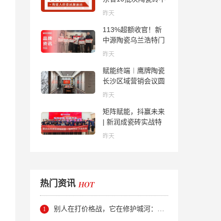
合格；科达购买特福
昨天
国际股份申请未通
113%超额收官！新
过；蒙娜丽莎5千万
中源陶瓷乌兰浩特门
回购股份；建霖家居
店周年活动圆满落幕
海外产能突破18亿元
昨天
赋能终端︱鹰牌陶瓷
长沙区域营销会议圆
满举行，共探渠道拓
昨天
展与门店升级新路径
矩阵赋能，抖赢未来
| 新润成瓷砖实战特
训营成功举办，吹响
昨天
品牌秋季营销冲锋
号！
热门资讯
别人在打价格战，它在修护城河：新明珠岩板的逆势密码