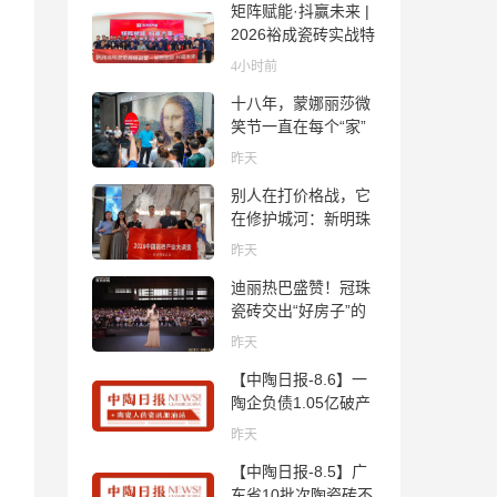
矩阵赋能·抖赢未来 |
2026裕成瓷砖实战特
训营圆满收官
4小时前
十八年，蒙娜丽莎微
笑节一直在每个“家”
的故事里
昨天
别人在打价格战，它
在修护城河：新明珠
岩板的逆势密码
昨天
迪丽热巴盛赞！冠珠
瓷砖交出“好房子”的
标准答卷
昨天
【中陶日报-8.6】一
陶企负债1.05亿破产
清算；东鹏拟延长基
昨天
金投资期限；工信部
【中陶日报-8.5】广
开展建陶行业能效领
东省10批次陶瓷砖不
跑者企业推荐工作