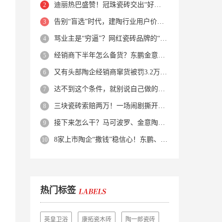
迪丽热巴盛赞！冠珠瓷砖交出“好房子”的标准答卷
告别“盲选”时代，建陶行业用户价值正在被改写！
骂业主是“穷逼”？网红瓷砖品牌的“真实面目”被揭开了！
经销商下半年怎么备货？东鹏金意陶马可波罗等10大品牌集体亮剑
又有头部陶企经销商窜货被罚3.2万！品牌区域保护岌岌可危？
达不到这个条件，就别说自己做的是质感砖！
三块瓷砖索赔两万！一场闹剧撕开了装修“碰瓷”的遮羞布
接下来怎么干？马可波罗、金意陶、蒙娜丽莎、箭牌、欧神诺、宏宇…
8家上市陶企“撒钱”稳信心！东鹏、蒙娜丽莎等启动回购增持
热门标签
英皇卫浴
康拓瓷木砖
陶一郎瓷砖