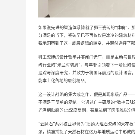
如果说先进的智造体系铸就了狮王瓷砖的
“体魄”
分满足的当下，瓷砖早已不再仅仅是冰冷的建筑材
锐地洞察到了这一底层逻辑的转变，并毅然选择了
狮王瓷砖的设计哲学并非闭门造车，而是主动与世
砖行业的
“米兰时装周”，每年都引领着下一阶段的
追踪与深度研究，并致力于将国际前沿的设计语言
能本土化落地的原创精品。
这一设计战略的集大成之作，便是其现象级产品
—
不满足于简单的复制。它通过自主研发的“数控云脉
光泽到触感的
深度复刻，甚至达到了肉眼难以分
1:1
“云脉石”系列被业界誉为“质感大理石瓷砖的天花板
颈，精准捕捉了天然石材在亿万年地质运动中形成