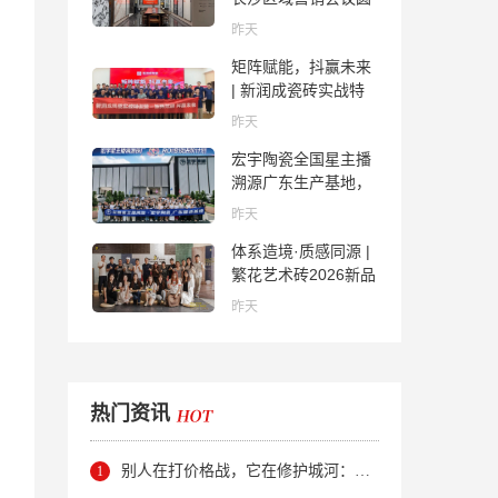
满举行，共探渠道拓
昨天
展与门店升级新路径
矩阵赋能，抖赢未来
| 新润成瓷砖实战特
训营成功举办，吹响
昨天
品牌秋季营销冲锋
宏宇陶瓷全国星主播
号！
溯源广东生产基地，
进阶ROI长效变现新
昨天
路径
体系造境·质感同源 |
繁花艺术砖2026新品
发布媒体见面会圆满
昨天
举行
热门资讯
别人在打价格战，它在修护城河：新明珠岩板的逆势密码