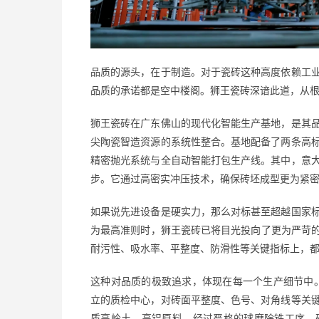
品质的源头，在于制造。对于瓷砖这种高度依赖工
品质的承诺都是空中楼阁。狮王瓷砖深谙此道，从
狮王瓷砖在广东佛山的现代化智能生产基地，是其
尖陶瓷智造资源的系统性整合。基地配备了两条高
精密抛光系统与全自动智能打包生产线。其中，意
步。它通过高密实冲压技术，确保砖坯成型更为紧
如果说先进设备是硬实力，那么对标甚至超越国家
为最高准则时，狮王瓷砖已将目光投向了更为严苛
耐污性、吸水率、平整度、防滑性等关键指标上，
这种对品质的极致追求，体现在每一个生产细节中
立的质检中心，对砖面平整度、色号、对角线等关
质高岭土、高铝原料，经过严格的球磨除铁工序，