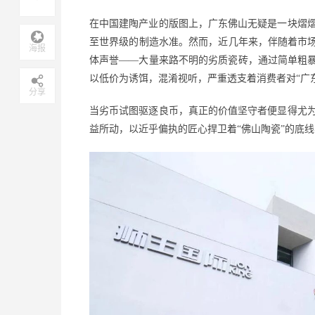
在中国建陶产业的版图上，广东佛山无疑是一块熠
至世界级的制造水准。然而，近几年来，伴随着市
海报
体声誉——大量来路不明的劣质瓷砖，通过简单粗暴
以低价为诱饵，混淆视听，严重透支着消费者对“广
分享
当劣币试图驱逐良币，真正的价值坚守者便显得尤
益所动，以近乎偏执的匠心捍卫着
“佛山陶瓷”的底