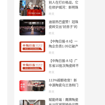
别人在打价格战，它
在修护城河：新明珠
岩板的逆势密码
昨天
迪丽热巴盛赞！冠珠
瓷砖交出“好房子”的
标准答卷
昨天
【中陶日报-8.6】一
陶企负债1.05亿破产
清算；东鹏拟延长基
昨天
金投资期限；工信部
【中陶日报-8.5】广
开展建陶行业能效领
东省10批次陶瓷砖不
跑者企业推荐工作
合格；科达购买特福
昨天
国际股份申请未通
113%超额收官！新
过；蒙娜丽莎5千万
中源陶瓷乌兰浩特门
回购股份；建霖家居
店周年活动圆满落幕
海外产能突破18亿元
昨天
赋能终端︱鹰牌陶瓷
长沙区域营销会议圆