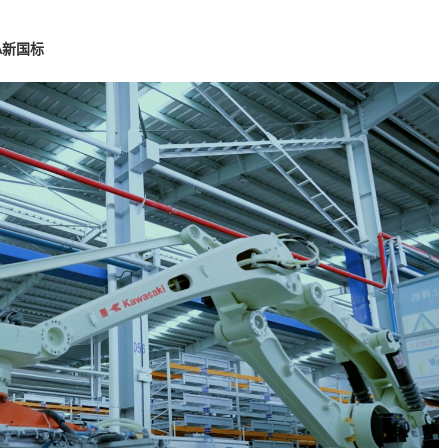
新国标
A