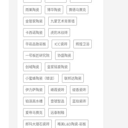
雨果陶瓷
博华陶瓷
赛德马赛克
金管家陶瓷
九蒙艺术背景墙
卡西诺陶瓷
虎豹木纹砖
华岩品致岩板
ICC瓷砖
辉煌卫浴
一号板匠研究院
协盛陶瓷
创域陶瓷
皇家铭豪陶瓷
小蜜蜂陶瓷（错误）
联邦达陶瓷
伊力萨陶瓷
峰霞瓷砖
缇香瓷砖
铂浪高水槽
壹號智选
蓝珀瓷砖
爱帝马赛克
远泰制釉
郎玛大理石瓷砖
唯美L&D陶瓷·岩板