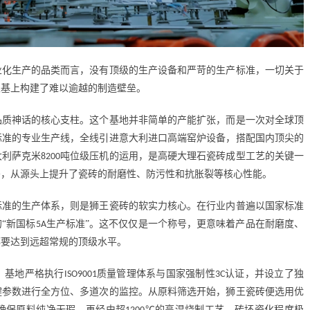
业化生产的品类而言，没有顶级的生产设备和严苛的生产标准，一切关于
根基上构建了难以逾越的制造壁垒。
品质神话的核心支柱。这个基地并非简单的产能扩张，而是一次对全球顶
标准的专业生产线，全线引进意大利进口高端窑炉设备，搭配国内顶尖的
大利萨克米
吨位级压机的运用，是高硬大理石瓷砖成型工艺的关键一
8200
密，从源头上提升了瓷砖的耐磨性、防污性和抗胀裂等核心性能。
标准的生产体系，则是狮王瓷砖的软实力核心。在行业内普遍以国家标准
的
“新国标
生产标准”。这不仅仅是一个称号，更意味着产品在耐磨度、
5A
都要达到远超常规的顶级水平。
。基地严格执行
质量管理体系与国家强制性
认证，并设立了独
ISO9001
3C
键参数进行全方位、多道次的监控。从原料筛选开始，狮王瓷砖便选用优
确保原料纯净无瑕。再经由超
℃的高温烧制工艺，砖坯瓷化程度极