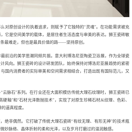
，那么对原创设计的执着追求，则赋予了它独特的“灵魂”。在功能需求被充
料，它是空间美学的载体，是居住者生活态度与审美的表达。狮王瓷砖敏
那条最难走，但也是最具价值的路——坚持原创。
界最前沿的美学思潮同频共振。意大利博洛尼亚陶瓷卫浴展，作为全球瓷
设计风向。狮王瓷砖的设计研发团队，始终保持对博洛尼亚展趋势的紧密
，与国内消费者的实际审美和空间需求相结合，打造出既有国际范儿，又
—“云脉石”系列。在行业还在大面积模仿传统大理石纹理时，狮王瓷砖已
高硬釉”和“石材光泽数抛技术”，实现了对原生珍稀石材从纹理、色彩、
辨的逼真程度。
”，绝非偶然。它打破了传统大理石瓷砖“有纹无理、有形无神”的技术瓶
的微妙脉络、晶体折射的柔和光泽，以及岁月打磨过的温润触感。