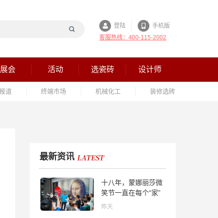
登陆
手机版
客服热线：400-115-2002
展会
活动
选瓷砖
设计师
报道
终端市场
机械化工
装修选砖
最新资讯
十八年，蒙娜丽莎微
笑节一直在每个“家”
的故事里
昨天