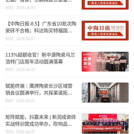
资期限；工信部开展建陶行业能
时间：2026-08-07
效领跑者企业推荐工作
【中陶日报-8.5】广东省10批次陶
瓷砖不合格；科达购买特福国际
股份申请未通过；蒙娜丽莎5千万
时间：2026-08-07
回购股份；建霖家居海外产能突
破18亿元
113%超额收官！新中源陶瓷乌兰
浩特门店周年活动圆满落幕
时间：2026-08-07
赋能终端︱鹰牌陶瓷长沙区域营
销会议圆满举行，共探渠道拓展
与门店升级新路径
时间：2026-08-07
矩阵赋能，抖赢未来 | 新润成瓷砖
实战特训营成功举办，吹响品牌
秋季营销冲锋号！
时间：2026-08-07