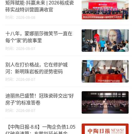
矩阵赋能·抖赢未来 | 2026裕成瓷
砖实战特训营圆满收官
时间：2026-08-08
十八年，蒙娜丽莎微笑节一直在
每个“家”的故事里
时间：2026-08-07
别人在打价格战，它在修护城
河：新明珠岩板的逆势密码
时间：2026-08-07
迪丽热巴盛赞！冠珠瓷砖交出“好
房子”的标准答卷
时间：2026-08-07
【中陶日报-8.6】一陶企负债1.05
亿破产清算；东鹏拟延长基金投