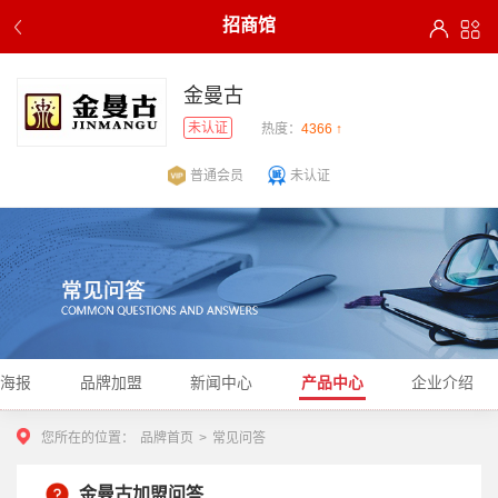
招商馆
金曼古
未认证
热度：
4366 ↑
普通会员
未认证
商海报
品牌加盟
新闻中心
产品中心
企业介绍
您所在的位置：
品牌首页
>
常见问答
金曼古加盟问答