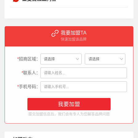
我要加盟TA
快速加盟该品牌
*
招商区域：
*
联系人：
*
手机号码：
姚**（189********）：
所在区域为湖北省-老河口，请与我联系。
2025-03-11
提交加盟信息后，我们会有专人为您解答品牌问题
徐**（132********）：
所在区域为四川省-阆中，请与我联系。
2025-05-22