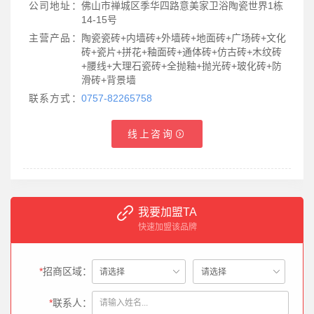
公司地址：
佛山市禅城区季华四路意美家卫浴陶瓷世界1栋
14-15号
主营产品：
陶瓷瓷砖+内墙砖+外墙砖+地面砖+广场砖+文化
砖+瓷片+拼花+釉面砖+通体砖+仿古砖+木纹砖
+腰线+大理石瓷砖+全抛釉+抛光砖+玻化砖+防
滑砖+背景墙
联系方式：
0757-82265758
线上咨询
我要加盟TA
快速加盟该品牌
*
招商区域：
*
联系人：
姚**（189********）：