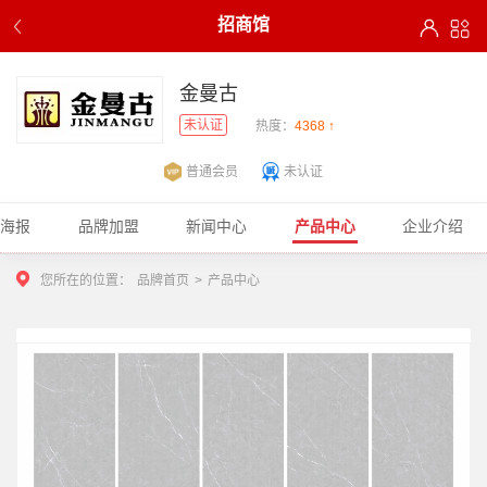
招商馆
金曼古
未认证
热度：
4368 ↑
普通会员
未认证
商海报
品牌加盟
新闻中心
产品中心
企业介绍
您所在的位置：
品牌首页
>
产品中心