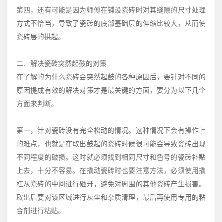
第四，还有可能是因为师傅在铺设瓷砖时对其缝隙的尺寸处理
方式不恰当，导致了瓷砖的底部基础层的伸缩比较大，从而使
瓷砖层的拱起。
二、解决瓷砖突然起鼓的对策
在了解的为什么瓷砖会突然起鼓的各种原因后，要针对不同的
原因提成有效的解决对策才是最关键的方面，要分为以下几个
方面来判断。
第一，针对瓷砖没有完全松动的情况。这种情况下会有操作上
的难点，也就是在取出鼓起的瓷砖时候很可能会导致瓷砖出现
不同程度的破损。这时就必须找到相同尺寸和色号的瓷砖补贴
上去，十分不容易。在撬动瓷砖时也要注意方法，必须使用撬
杠从瓷砖的中间进行砸开，避免对周围的其他瓷砖产生损害。
取出后要对该区域进行灰尘和杂质清理，最后再使用专用的粘
合剂进行粘贴。