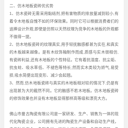
二、仿木地板瓷砖优劣势
1、仿木瓷砖无需采用黏结剂,把有害物质的排放量减到较小,有
着令木地板自愧不如的环保效果。同时它可以根据消费者们的
追捧设计外观,即使是仿照以天然纹理为竞争的木地板的外观都
不值得一提。
2、仿木地板瓷砖的纹理真实,用手轻抚触感都甚为实在,和真实
的木板越来越像。是有木纹饰釉制作而成,质感与实木很相仿,
有瓷砖利益,还有木地板的个性特征。它有着抗湿度、抗尘垢、
抗虫蛀、吸水率低、不褪色等特长;然而实木类较为娇气,易受
损,吸水简便出现变形、减少会起翘。
3、然而,仿木地板瓷砖与真实的木地板相对较的情况下,仍是有
出现甚为大的截然不同。它的触感不若木地板。仿木地板瓷砖
的修饰效果也并没有木地板显得那样高等级和漂亮大方。
佛山市曼古陶瓷有限公司是一家研发、生产、销售为一体的现
代化陶瓷企业，公司拥有先进的陶瓷生产设备和自动生产线，