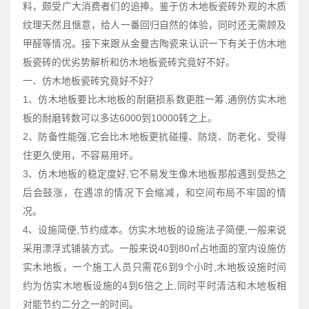
料，颇受广大消费者们的追捧。鉴于仿木地板瓷砖外观的木质
纹理天然且惬意，给人一番回归自然的体验，同时还无需顾及
甲醛等情况。接下来跟从金曼古陶瓷来认识一下有关于仿木地
板瓷砖的优劣势解析和仿木地板瓷砖究竟好不好。
一、仿木地板瓷砖究竟好不好？
1、仿木地板要比木地板的耐磨损系数更胜一筹,通例仿实木地
板的耐磨转数可以多达6000到10000转之上。
2、防备性能强,它会比木地板更抗碰撞、防烧、防老化、受得
住更久使用，不容易用坏。
3、仿木地板的稳定度好,它不易发生像木地板那般遇到受热之
后会鼓涨，在遇凉的情况下会缩减，和空间布局不牢固的情
况。
4、设施简便,节约成本。仿实木地板的设施法子简便,一般来说
采用漂浮式铺装方式。一般来说40到80㎡占地面的室内设施仿
实木地板，一个施工人员只需花6到9个小时,木地板设施时间
约为仿实木地板设施的4到6倍之上,同时平时清洁和木地板相
对能节约二分之一的时间。