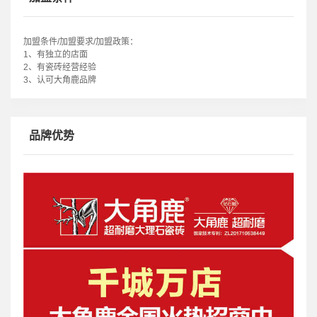
多家专卖店，瓷砖十大品牌，2017年入选达沃斯论坛指定选用瓷砖品
牌，产品被广泛应用于新西兰希尔顿酒店、吉隆坡万豪酒店、科隆坡香
格里拉酒店、日本DANS LE COEUR酒店、马来西亚喜来登酒店、宝马
中国总部等高档装修项目，让亿万家庭使用上高品质的超耐磨瓷砖。
加盟条件/加盟要求/加盟政策：
1、有独立的店面
2、有瓷砖经营经验
3、认可大角鹿品牌
品牌优势