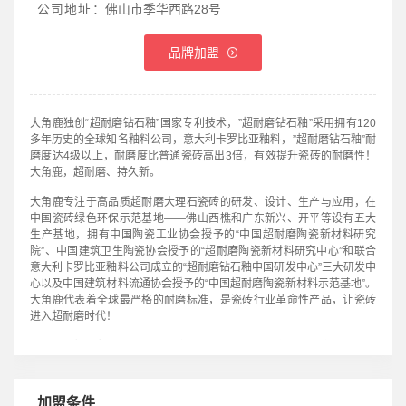
公司地址：
佛山市季华西路28号
品牌加盟
大角鹿独创“超耐磨钻石釉”国家专利技术，”超耐磨钻石釉”采用拥有120
多年历史的全球知名釉料公司，意大利卡罗比亚釉料，”超耐磨钻石釉”耐
磨度达4级以上，耐磨度比普通瓷砖高出3倍，有效提升瓷砖的耐磨性！
大角鹿，超耐磨、持久新。
大角鹿专注于高品质超耐磨大理石瓷砖的研发、设计、生产与应用，在
中国瓷砖绿色环保示范基地——佛山西樵和广东新兴、开平等设有五大
生产基地，拥有中国陶瓷工业协会授予的“中国超耐磨陶瓷新材料研究
院”、中国建筑卫生陶瓷协会授予的“超耐磨陶瓷新材料研究中心”和联合
意大利卡罗比亚釉料公司成立的“超耐磨钻石釉中国研发中心”三大研发中
心以及中国建筑材料流通协会授予的“中国超耐磨陶瓷新材料示范基地”。
大角鹿代表着全球最严格的耐磨标准，是瓷砖行业革命性产品，让瓷砖
进入超耐磨时代！
大角鹿掌握了超耐磨大理石瓷砖核心技术，荣获国家行业科学技术一等
奖，至今已拥有多项国家发明专利技术。
大角鹿，超耐磨瓷砖开创者，出口德国、意大利等68个国家，全国3000
加盟条件