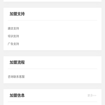
扶持政策:
专卖店补贴及设计，销售培训，020客户引流等。
加盟支持
坚持单一品牌:
独一无二的产品花色，超越大品牌的产品质量，极具创新的产品研发
建店支持
能力，无同门兄弟品牌恶性竞争，产品定价操作空间大。
培训支持
单一品牌更具有爆发力:
广告支持
现在郑州，青岛，济南，泰州，武汉，桂林等10个地方设计中心仓
库，无库存压力，差异化的店面设计，装修成本低，在市场更具有竞争
力，让你轻松做代理。
加盟流程
咨询联系客服
加盟信息
更多>>