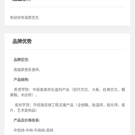
先荣获中国“绿色建材评价三星级”认证。
有经验有诚意优先
品牌优势
品牌定位:
高端质感系瓷砖。
产品结构:
质感学院：中高端差异化盈利产品（现代仿古、大板、经典仿古，糖
果釉，木纹砖）。
瓷尚学院：中低端促销工程走量产品（全抛釉，抛晶砖，抛光砖，瓷
片，艺术装饰品）
产品及价格体系:
中低档-中档-中高档-高档