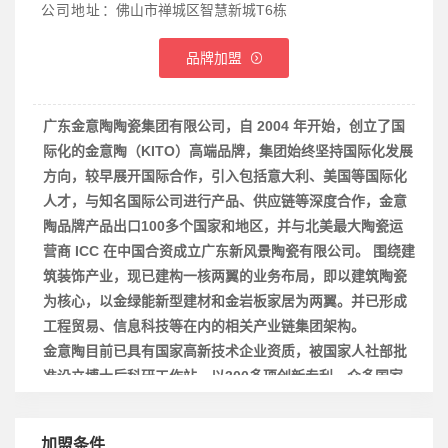
公司地址：
佛山市禅城区智慧新城T6栋
品牌加盟
广东金意陶陶瓷集团有限公司，自 2004 年开始，创立了国
际化的金意陶（KITO）高端品牌，集团始终坚持国际化发展
方向，较早展开国际合作，引入包括意大利、美国等国际化
人才，与知名国际公司进行产品、供应链等深度合作，金意
陶品牌产品出口100多个国家和地区，并与北美最大陶瓷运
营商 ICC 在中国合资成立广东新风景陶瓷有限公司。 围绕建
筑装饰产业，现已建构一核两翼的业务布局，即以建筑陶瓷
为核心，以金绿能新型建材和金岩板家居为两翼。并已形成
工程贸易、信息科技等在内的相关产业链集团架构。
金意陶目前已具有国家高新技术企业资质，被国家人社部批
准设立博士后科研工作站，以300多项创新专利，众多国家
级、省级科研机构的落户。在成为众多行业先导的同时，积
极履行社会责任，是国家“十二五节能减排先进单位”，并率
加盟条件