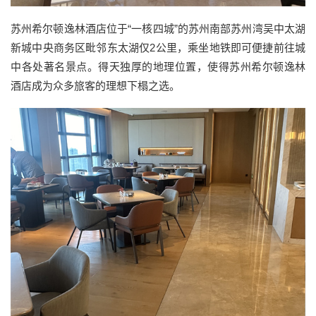
苏州希尔顿逸林酒店位于“一核四城”的苏州南部苏州湾吴中太湖
新城中央商务区毗邻东太湖仅2公里，乘坐地铁即可便捷前往城
中各处著名景点。得天独厚的地理位置，使得苏州希尔顿逸林
酒店成为众多旅客的理想下榻之选。