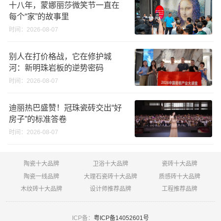
十八年，蒙娜丽莎微笑节一直在
每个“家”的故事里
时间：2026-08-07
别人在打价格战，它在修护城
河：新明珠岩板的逆势密码
时间：2026-08-07
迪丽热巴盛赞！冠珠瓷砖交出“好
房子”的标准答卷
时间：2026-08-07
陶瓷十大品牌
卫浴十大品牌
瓷砖十大品牌
陶瓷一线品牌
大理石瓷砖十大品牌
质感砖十大品牌
木纹砖十大品牌
设计师推荐品牌
工程推荐品牌
ICP备：
粤ICP备14052601号