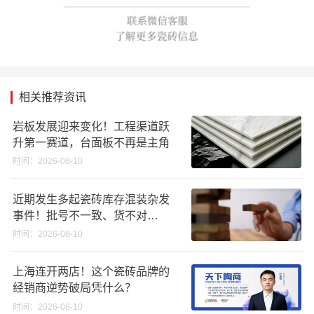
相关推荐资讯
岩板发展迎来变化！工程渠道跃
升第一赛道，台面板不再是主角
时间：2026-08-10
近期发生多起瓷砖库存混装杂发
事件！批号不一致、货不对
板……
时间：2026-08-10
上海连开两店！这个瓷砖品牌的
经销商逆势破局凭什么？
时间：2026-08-10