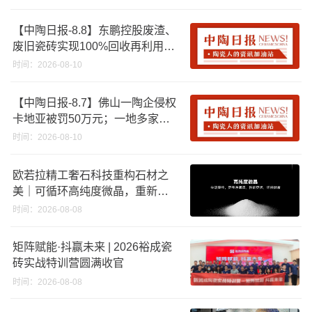
【中陶日报-8.8】东鹏控股废渣、
废旧瓷砖实现100%回收再利用；
江西一陶企资产将以2670.88万起
时间：2026-08-10
拍；浙江45批次卫浴产品质量不
合格
【中陶日报-8.7】佛山一陶企侵权
卡地亚被罚50万元；一地多家陶
企将涨价；福建持续推进“煤改气”
时间：2026-08-10
，引导退出低利用率生产线
欧若拉精工奢石科技重构石材之
美｜可循环高纯度微晶，重新定
义高端奢石原料
时间：2026-08-08
矩阵赋能·抖赢未来 | 2026裕成瓷
砖实战特训营圆满收官
时间：2026-08-08