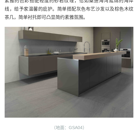
素雅的色彩搭配轻度的砂岩纹理，恰如桑迪海湾延绵的海岸
线，给予家温馨的庇护。简单搭配灰色布艺沙发以及棕色木纹
茶几，简单衬托即可凸显简约素雅氛围。
（地面：GSA04）