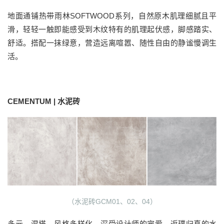
地面通铺热带雨林SOFTWOOD系列，自然原木肌理细腻且平
滑，轻轻一触即能感受到木纹特有的肌理起伏感，脚感踏实、
舒适。搭配一抹绿意，营造远离喧嚣、随性自由的静谧慢调生
活。
CEMENTUM | 水泥砖
（水泥砖GCM01、02、04）
多元、混搭、风格多样化，深受设计师的宠爱，返璞归真的水