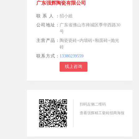
广东强辉陶瓷有限公司
联系人：
招小姐
公司地址：
广东省佛山市禅城区季华西路30
号
主营产品：
陶瓷瓷砖+内墙砖+釉面砖+抛光
砖
联系方式：
13380239559
线上咨询
扫码左侧二维码
查看强辉精工瓷砖招商海报