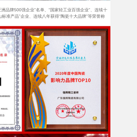
亚洲品牌500强企业”名单、“国家轻工业百强企业”、连续十
山标准产品”企业、连续八年获得“陶瓷十大品牌”等荣誉称