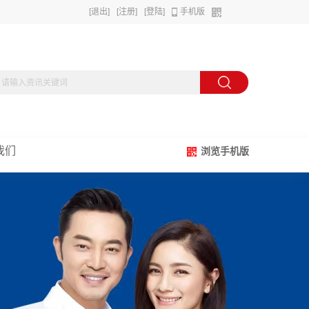
[退出]
[注册]
[登陆]
手机版
我们
浏览手机版