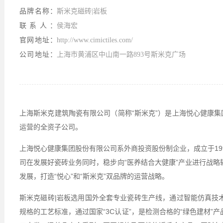
品牌名称：
斯米克磁砖|岩板
联系人：
侯海宏
官网地址：
http://www.cimictiles.com/
公司地址：
上海市黄浦区中山南一路893号斯米克广场
上海斯米克建筑陶瓷有限公司（简称“斯米克”）是上海悦心健康集
运营的全资子公司。
上海悦心健康集团股份有限公司系外商投资股份制企业，成立于199
司在发展好瓷砖业务同时，稳步向“医养结合大健康”产业进行战
发展，打造“悦心”和“斯米克”双品牌的运营战略。
斯米克磁砖|岩板选用国外全套专业瓷砖生产线，通过智能仿真技
规格的工艺标准，通过国家“3C认证”，是检测合格的“绿色建材