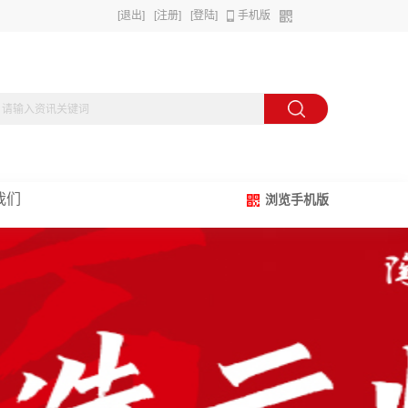
[退出]
[注册]
[登陆]
手机版
我们
浏览手机版