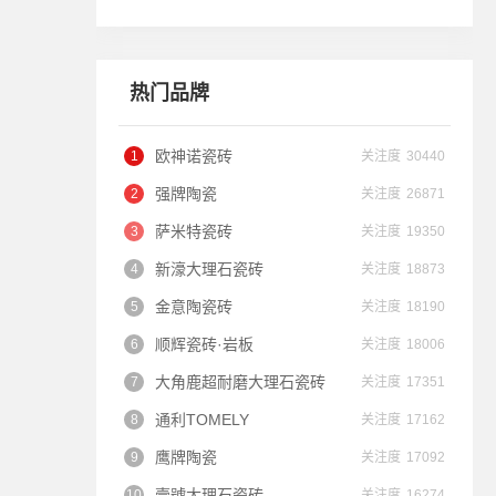
热门品牌
欧神诺瓷砖
关注度
30440
强牌陶瓷
关注度
26871
萨米特瓷砖
关注度
19350
新濠大理石瓷砖
关注度
18873
金意陶瓷砖
关注度
18190
顺辉瓷砖·岩板
关注度
18006
大角鹿超耐磨大理石瓷砖
关注度
17351
通利TOMELY
关注度
17162
鹰牌陶瓷
关注度
17092
壹號大理石瓷砖
关注度
16274