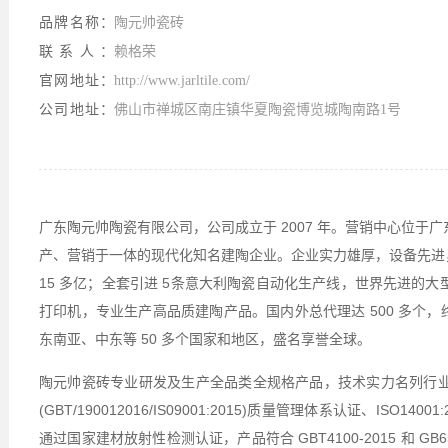
品牌名称：
陶元帅瓷砖
联系人：
赖格荣
官网地址：
http://www.jarltile.com/
公司地址：
佛山市禅城区南庄镇华夏陶瓷博览城陶南路1号
广东陶元帅陶瓷有限公司，公司成立于 2007 年。营销中心位
产、营销于一体的现代化知名建陶企业。企业实力雄厚，设备先进，
15 多亿；全套引进 5条意大利陶瓷自动化生产线，世界先进的大型 
打印机，专业生产高品质建陶产品。国内外总代理达 500 多个，终
东南亚、中东等 50 多个国家和地区，盛名享誉全球。
陶元帅瓷砖专业研发及生产全品类全规格产品，技术实力名列行
(GBT/190012016/IS09001:2015)质量管理体系认证、IS
通过国家建材放射性检测认证，产品符合 GBT4100-2015 和 GB