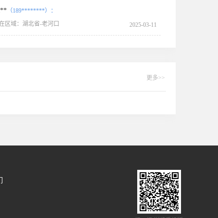
**
（189********）：
在区域：湖北省-老河口
2025-03-11
更多>>
们