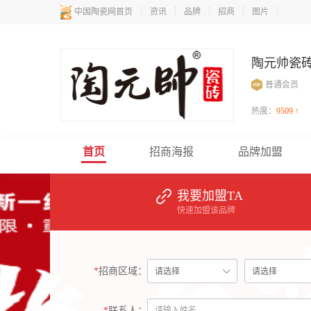
中国陶瓷网首页
资讯
品牌
招商
图片
陶元帅瓷
普通会员
热度：
9509 ↑
首页
招商海报
品牌加盟
我要加盟TA
快速加盟该品牌
*
招商区域：
*
联系人：