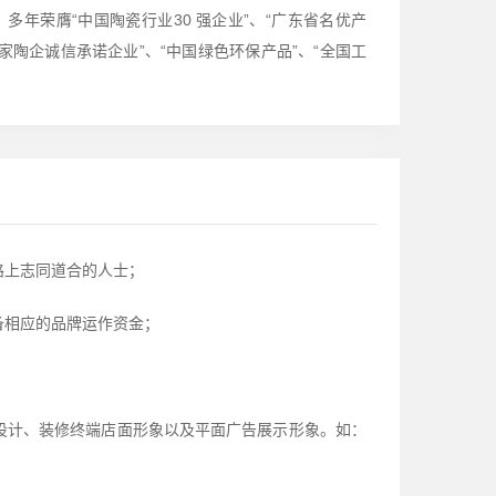
多年荣膺“中国陶瓷行业30 强企业”、“广东省名优产
山百家陶企诚信承诺企业”、“中国绿色环保产品”、“全国工
路上志同道合的人士；
备相应的品牌运作资金；
设计、装修终端店面形象以及平面广告展示形象。如：