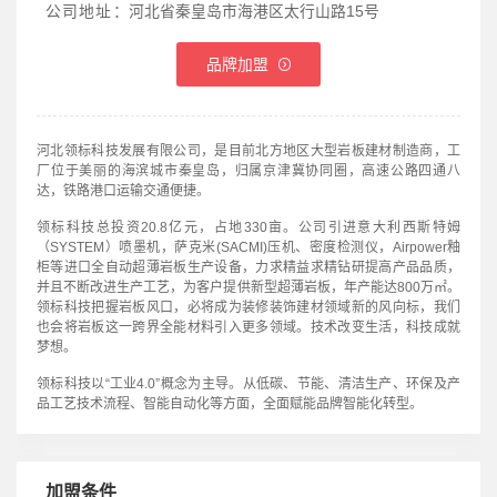
公司地址：
河北省秦皇岛市海港区太行山路15号
品牌加盟
河北领标科技发展有限公司，是目前北方地区大型岩板建材制造商，工
厂位于美丽的海滨城市秦皇岛，归属京津冀协同圈，高速公路四通八
达，铁路港口运输交通便捷。
领标科技总投资20.8亿元，占地330亩。公司引进意大利西斯特姆
（SYSTEM）喷墨机，萨克米(SACMI)压机、密度检测仪，Airpower釉
柜等进口全自动超薄岩板生产设备，力求精益求精钻研提高产品品质，
并且不断改进生产工艺，为客户提供新型超薄岩板，年产能达800万㎡。
领标科技把握岩板风口，必将成为装修装饰建材领域新的风向标，我们
也会将岩板这一跨界全能材料引入更多领域。技术改变生活，科技成就
梦想。
领标科技以“工业4.0”概念为主导。从低碳、节能、清洁生产、环保及产
品工艺技术流程、智能自动化等方面，全面赋能品牌智能化转型。
加盟条件