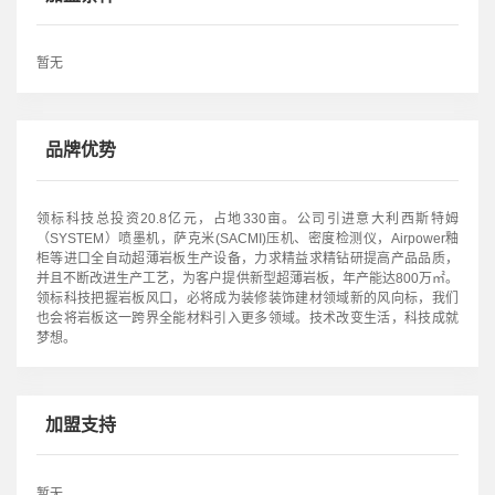
暂无
品牌优势
领标科技总投资20.8亿元，占地330亩。公司引进意大利西斯特姆
（SYSTEM）喷墨机，萨克米(SACMI)压机、密度检测仪，Airpower釉
柜等进口全自动超薄岩板生产设备，力求精益求精钻研提高产品品质，
并且不断改进生产工艺，为客户提供新型超薄岩板，年产能达800万㎡。
领标科技把握岩板风口，必将成为装修装饰建材领域新的风向标，我们
也会将岩板这一跨界全能材料引入更多领域。技术改变生活，科技成就
梦想。
加盟支持
暂无