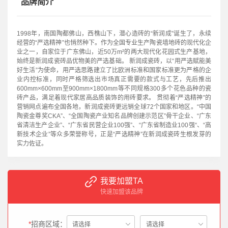
品牌简介
1998年，南国陶都佛山，西樵山下，潜心造砖的“新润成”诞生了，永续
经营的“严选精神”也悄然种下。作为全国专业生产陶瓷墙地砖的现代化企
业之一，自家位于广东佛山，近50万m²的两大现代化花园式生产基地，
始终是新润成瓷砖品优物美的严选基础。 新润成瓷砖，以“用严选赋能美
好生活”为使命，用严选思路建立了比欧洲标准和国家标准更为严格的企
业内控标准，同时严格筛选出市场真正需要的款式与工艺，先后推出
600mm×600mm至900mm×1800mm等不同规格300多个花色品种的瓷
砖产品，满足着现代家居高品质装饰的用砖要求。 贯彻着“严选精神”的
营销网点遍布全国各地，新润成瓷砖更远销全球72个国家和地区。“中国
陶瓷金尊奖CKA”、“全国陶瓷产业知名品牌创建示范区”骨干企业、“广东
省清洁生产企业”、“广东省民营企业100强”、“广东省制造业100强“、“高
新技术企业”等众多荣誉称号，正是“严选精神”在新润成瓷砖生根发芽的
实力佐证。
我要加盟TA
快速加盟该品牌
*
招商区域：