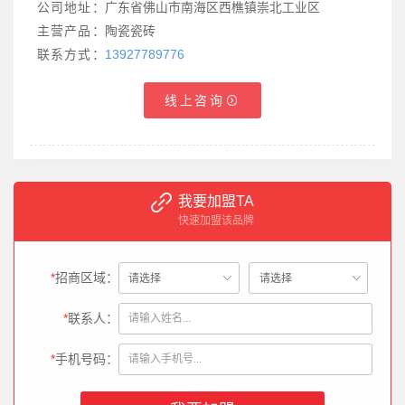
公司地址：
广东省佛山市南海区西樵镇崇北工业区
主营产品：
陶瓷瓷砖
联系方式：
13927789776
线上咨询
我要加盟TA
快速加盟该品牌
*
招商区域：
*
联系人：
*
手机号码：
姚**（189********）：
所在区域为湖北省-老河口，请与我联系。