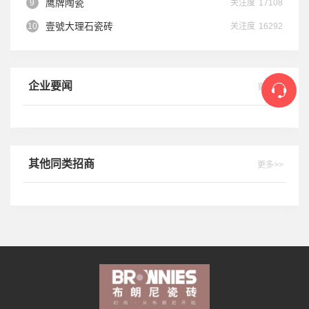
鹰牌陶瓷
关注度
17108
壹號大理石瓷砖
关注度
16292
企业要闻
更多>>
其他同类招商
更多>>