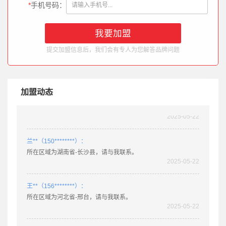
姚**（189********）：
*
手机号码：
所在区域为湖北省-老河口，请与我联系。
2025-03-11
徐**（132********）：
提交加盟信息后，我们会有专人为您解答品牌问题
所在区域为四川省-阆中，请与我联系。
2025-05-22
加盟动态
肖**（158********）：
所在区域为广东省-乐昌，请与我联系。
2025-05-22
兰**（150********）：
所在区域为湖南省-长沙县，请与我联系。
2025-05-22
王**（156********）：
所在区域为河北省-邢台，请与我联系。
2025-05-22