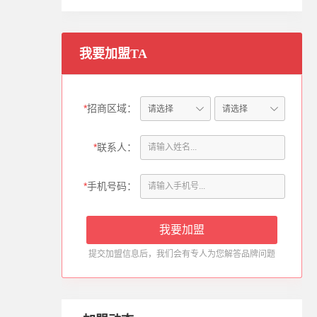
我要加盟TA
*
招商区域：
*
联系人：
*
手机号码：
刘**（185********）：
本人所在区域为
山东省-青岛
，请与我联系。
2020-10-03
提交加盟信息后，我们会有专人为您解答品牌问题
徐**（132********）：
本人所在区域为
四川省-阆中
，请与我联系。
2025-05-22