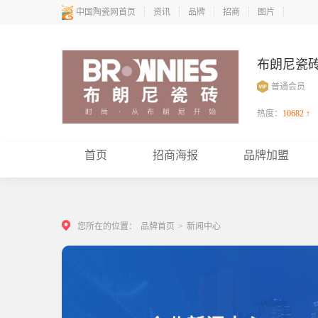
中国陶瓷网首页
资讯
品牌
招商
图片
布朗尼瓷
普通会员
热度：
10682 ↑
首页
招商海报
品牌加盟
您所在的位置：
品牌首页
>
新闻中心