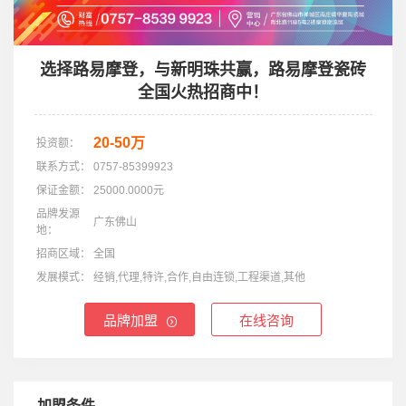
选择路易摩登，与新明珠共赢，路易摩登瓷砖
全国火热招商中！
20-50万
投资额：
联系方式：
0757-85399923
保证金额：
25000.0000元
品牌发源
广东佛山
地：
招商区域：
全国
发展模式：
经销,代理,特许,合作,自由连锁,工程渠道,其他
品牌加盟
在线咨询
加盟条件