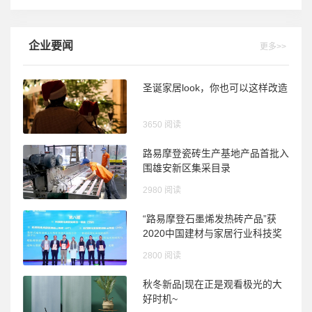
企业要闻
更多>>
圣诞家居look，你也可以这样改造
3650 阅读
路易摩登瓷砖生产基地产品首批入
围雄安新区集采目录
2980 阅读
“路易摩登石墨烯发热砖产品”获
2020中国建材与家居行业科技奖
2800 阅读
秋冬新品|现在正是观看极光的大
好时机~