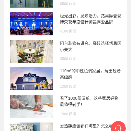
6500 阅读
极光出彩，魔焕活力，路易摩登瓷
砖荣获年度设计师最喜爱品牌
4100 阅读
阳台装修有讲究，瓷砖选择切忌因
小失大
3500 阅读
110m²的中性色调家居，玩出轻奢
高级感
1350 阅读
看了1000份清单，这些家居好物
最值得剁手！
1500 阅读
发热砖应该铺在哪里？怎么铺？