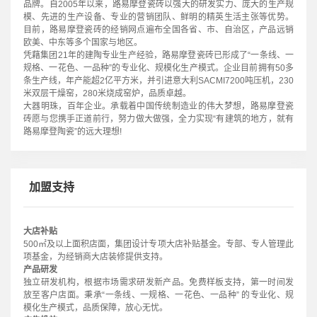
品牌。自2005年以来，路易摩登瓷砖以强大的研发实力、庞大的生产规
模、先进的生产设备、专业的营销团队、鲜明的精英生活主张等优势。
目前，路易摩登瓷砖的经销网点遍布全国各省、市、自治区，产品远销
欧美、中东等多个国家与地区。
凭藉集团21年的建陶专业生产经验，路易摩登瓷砖已形成了“一条线、一
规格、一花色、一品种”的专业化、规模化生产模式。企业目前拥有50多
条生产线，年产能超2亿平方米，并引进意大利SACMI7200吨压机，230
米双层干燥窑，280米烧成窑炉，品质卓越。
大器明珠，百年企业。承载着中国传统制造业的伟大梦想，路易摩登瓷
砖愿与您携手正道前行，努力做大做强，全力实现“有建筑的地方，就有
路易摩登陶瓷”的远大理想!
加盟支持
大店补贴
500㎡及以上面积店面，集团设计专项大店补贴基金。专部、专人管理此
项基金，为经销商大店装修提供支持。
产品研发
独立研发机构，根据市场需求研发新产品。免费样板支持，第一时间发
放至客户店面。秉承“一条线、一规格、一花色、一品种” 的专业化、规
模化生产模式，品质保障，放心无忧。