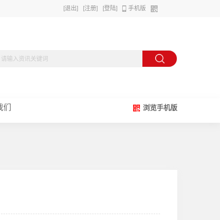
[退出]
[注册]
[登陆]
手机版
我们
浏览手机版