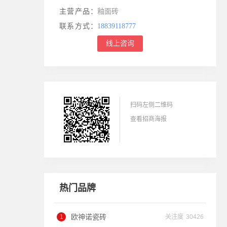
主营产品：
釉面砖
联系方式：
18839118777
线上咨询
扫码左侧二维码
查看招商海报
热门品牌
欧神诺瓷砖
关注度
30426