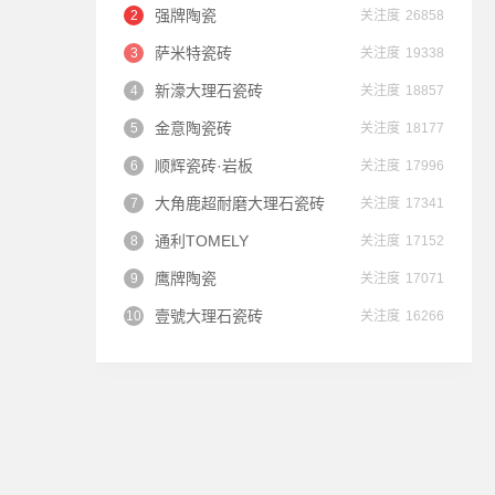
强牌陶瓷
关注度
26858
萨米特瓷砖
关注度
19338
新濠大理石瓷砖
关注度
18857
金意陶瓷砖
关注度
18177
顺辉瓷砖·岩板
关注度
17996
大角鹿超耐磨大理石瓷砖
关注度
17341
通利TOMELY
关注度
17152
鹰牌陶瓷
关注度
17071
壹號大理石瓷砖
关注度
16266