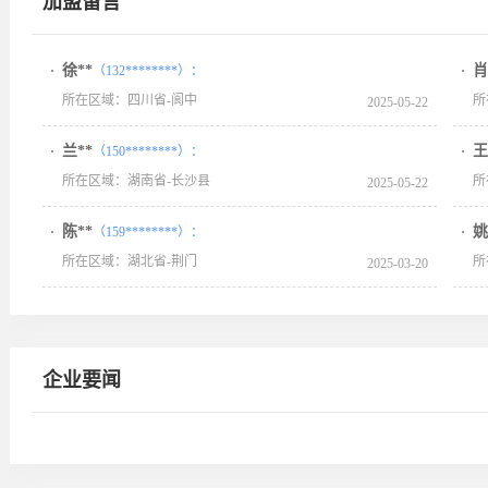
加盟留言
徐**
肖
（132********）：
所在区域：四川省-阆中
所
2025-05-22
兰**
王
（150********）：
所在区域：湖南省-长沙县
所
2025-05-22
陈**
姚
（159********）：
所在区域：湖北省-荆门
所
2025-03-20
企业要闻