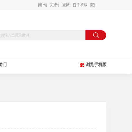
[退出]
[注册]
[登陆]
手机版
我们
浏览手机版