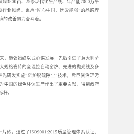
积超
3800
亩、
25
条现代化生产线、年产能
7000
万平
行业风尚。秉承“匠心中国，因爱能强”的品牌理
境的改善努力奋斗着。
来，能强始终以匠心谋发展，先后引进了意大利萨
大规格瓷砖的全温控自动窑炉、先进的抛光线及多
先研发实施“窑炉脱硫除尘”技术，斥巨资治理污
，为中国的绿色环保生产作出了重要贡献，得到政府
标杆。
一片砖，通过了
ISO9001:2015
质量管理体系认证、