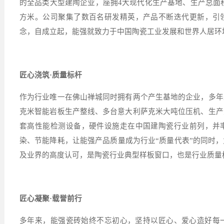
的全品类大型建陶企业，座拥
4
大现代化生产基地、生产总面
方米。公司聚集了数百名研发精英，产品不断迭代更新，引领
念，自成立起，能强就致力于中国陶瓷工业发展和世界人居环
匠心浇筑·质量标杆
作为行业唯一在佛山禅城同时拥有两个产生基地的企业，多年
克米智能岩板生产整线、多台意大利萨克米大吨位压机、生产
套高性能检测设备，硬件设施走在中国建陶瓷行业前列，并率
染、节能降耗，让能强产品质量成为行业“质量代表”的同时
及业界的高度认可，是陶瓷行业典型样板窗口，也是行业质量
匠心凝聚·载誉前行
多年来，能强瓷砖始终不忘初心，坚持以匠心、爱心造好每