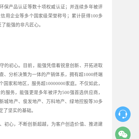
环保产品认证等数十项权威认证；并连续多年被评
重信用企业等多个国家级荣誉称号；累计获得
100
多
证了能强的非凡匠心。
守的初心。目前，能强凭借着锐意创新、开拓进取
查、分析决策为一体的产销体系，拥有超
1000
终端
个国家和地区，服务超
10000000
家庭。不仅如此，
质的服务，能强更是多年被评为
500
强首选供应商，
新城地产、俊发地产、万科地产、绿地控股等
30
多
定了坚实的基础。
、初心，不断创新超越，为客户创造价值、推进建