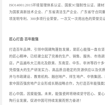
ISO14001:2015
环境管理体系认证、国家
3C
强制性认证、建材
为国家高新技术企业、广东省清洁生产企业、广东省守合同
项发明专利、
300
多项行业荣誉，一次又一次用出色的荣誉见
匠心打造·百年能强
打造百年品牌、引领中国建陶蓬勃发展，是匠心能强一直在坚
的匠心精神，已经建立起了完善的生产、销售、服务、市场调
店，产品遍布大江南北及欧美、东南亚、中东、非洲等四十多
凭借强大的生产研发实力、高品质且稳定的货源供应以及优
并与市政建设、教育机构、融创地产、祥生地产、中铁集团、
家中国百强房地产企业形成长期战略合作，为打造百年能强奠
匠心中国，因爱能强。未来，能强瓷砖将继续坚守匠心、爱心
陶行业发展，促进中国可持续发展而努力奋进！