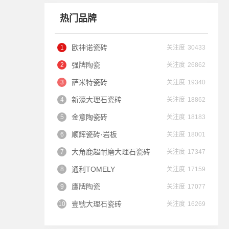
2025-03-11
热门品牌
张**（182********）：
欧神诺瓷砖
关注度
30433
本人所在区域为
河北省-邢台
，请与我联系。
强牌陶瓷
关注度
26862
2025-03-11
萨米特瓷砖
关注度
19340
新濠大理石瓷砖
关注度
18862
唐**（139********）：
本人所在区域为
宁夏-固原
，请与我联系。
金意陶瓷砖
关注度
18183
2025-03-11
顺辉瓷砖·岩板
关注度
18001
大角鹿超耐磨大理石瓷砖
关注度
17347
杨**（199********）：
通利TOMELY
关注度
17159
本人所在区域为
广西-桂平
，请与我联系。
2025-03-11
鹰牌陶瓷
关注度
17077
壹號大理石瓷砖
关注度
16269
彭**（184********）：