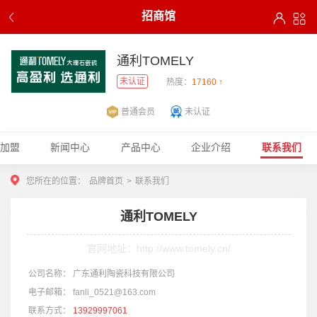
招商馆
通利TOMELY
未认证
热度：
17160 ↑
普通会员
未认证
加盟
新闻中心
产品中心
企业介绍
联系我们
您所在的位置：
品牌首页
>
联系我们
通利TOMELY
官网地址：http://www.tomely.cn/
公司名称：
广东通利陶瓷科技有限公司
电子邮箱：
fanli_0521@163.com
联系方式：
13929997061