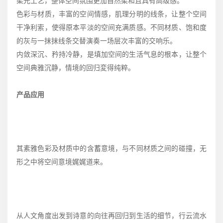
柔光工艺，整体空间氛围更加自然柔和且具有高级感。
色彩与材质，丰富的空间情感，肌理分明的线条，让整个空间
干净利索，使得原本平淡的空间充满质感。不同材质、饱和度
的灰与一抹抹线条交替演奏一场层次丰富的交响乐。
内敛深沉、矜持冷静，是填加空间的生活气息的根本，让整个
空间典雅沉静，情境的回归変得纯粹。
产品应用
其素雅色彩及材质中的含蓄意境，与不同材质之间的碰撞，无
形之中将空间意境娓娓道来。
从人文角度出发到诗意的向往再回归到生活的细节，行云流水