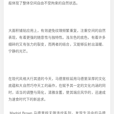
般体现了整体空间自由不受拘束的自然状态。
大面积铺贴应用上，有效避免纹理频繁重复，注重空间的自然
表现，有着更强的随意性与独特性。浅灰色的底色，有着许多
细碎的又有张力的裂变，而两者的结合，又能够反射出温暖、
宁静的光芒。
在现代风格大行其道的今天，马德里棕延用马德里深厚的文化
底蕴和大自然巧夺天工的画作，在赋予其一定的文化内涵的同
时，适当的调整与简化，清雅含蓄，使其端庄风华的，迅速成
为速食时代下的新追求。
Madrid Brown 马德里棕无限连纹系列，发现生活中的马德