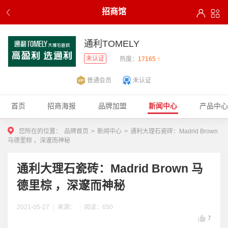
招商馆
通利TOMELY
未认证
热度：
17165 ↑
普通会员
未认证
首页
招商海报
品牌加盟
新闻中心
产品中心
您所在的位置：
品牌首页
>
新闻中心
>
通利大理石瓷砖：Madrid Brown
马德里棕 ，深邃而神秘
通利大理石瓷砖：Madrid Brown 马
德里棕 ，深邃而神秘
2021-05-27
来源：
阅读：650
7