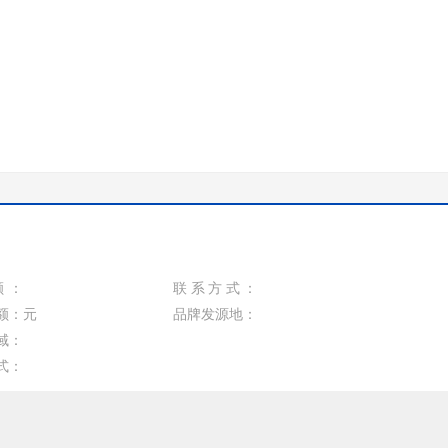
额：
联系方式：
额：
元
品牌发源地：
域：
式：
招商客服