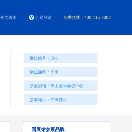
陶瓷网首页
会员登录
免费热线：400-115-2002
展位编号：
E08
展位面积：
平米
建陶卫浴行业精尖产品、技术，为佛山乃至中国陶瓷走向世界搭建了重要的平台和窗口，
参展展馆：
佛山国际会议中心
参展地址：
中国佛山
同展馆参展品牌